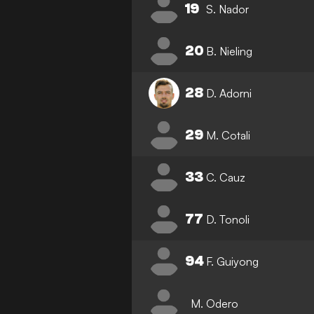
19
S. Nador
20
B. Nieling
28
D. Adorni
29
M. Cotali
33
C. Cauz
77
D. Tonoli
94
F. Guiyong
M. Odero