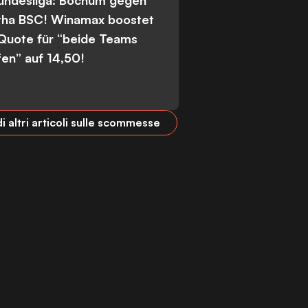
Bundesliga: Bochum gegen
tha BSC! Winamax boostet
 Quote für “beide Teams
fen” auf 14,50!
i altri articoli sulle scommesse