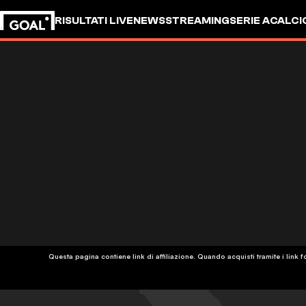
RISULTATI LIVE
NEWS
STREAMING
SERIE A
CALCI
Questa pagina contiene link di affiliazione. Quando acquisti tramite i lin