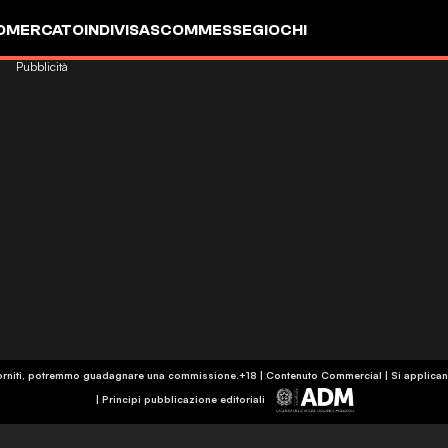
OMERCATO
INDIVISA
SCOMMESSE
GIOCHI
Pubblicità
k forniti, potremmo guadagnare una commissione.
+18 | Contenuto Commercial | Si applican
|
Principi pubblicazione editoriali