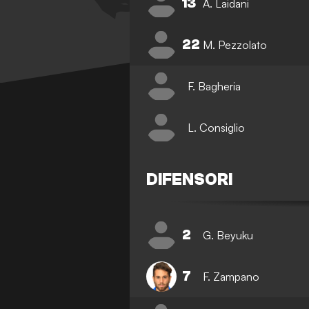
13
A. Laidani
22
M. Pezzolato
F. Bagheria
L. Consiglio
DIFENSORI
2
G. Beyuku
7
F. Zampano