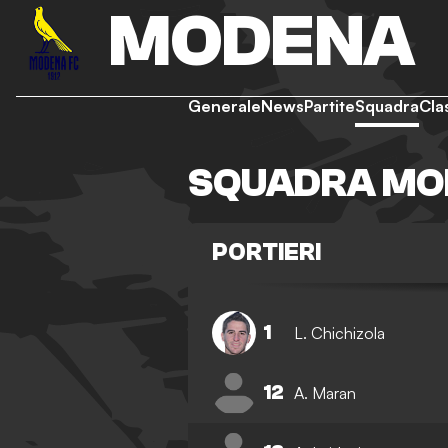
MODENA
Generale
News
Partite
Squadra
Cla
SQUADRA MO
PORTIERI
1
L. Chichizola
12
A. Maran