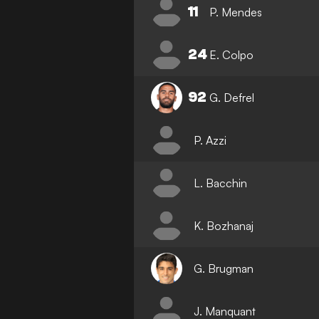
11
P. Mendes
24
E. Colpo
92
G. Defrel
P. Azzi
L. Bacchin
K. Bozhanaj
G. Brugman
J. Manquant