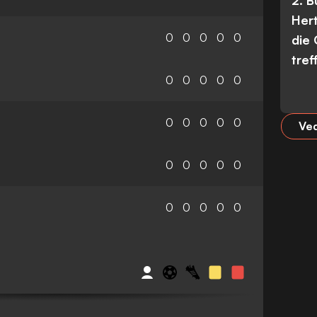
2. 
Her
0
0
0
0
0
die
tref
0
0
0
0
0
0
0
0
0
0
Ved
0
0
0
0
0
0
0
0
0
0