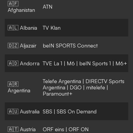
🇦🇫
ATN
Afghanistan
🇦🇱 Albania
TV Klan
🇩🇿 Aljazair
beIN SPORTS Connect
🇦🇩 Andorra
TVE La 1
|
M6
|
beIN Sports 1
|
M6+
Telefe Argentina
|
DIRECTV Sports
🇦🇷
Argentina
|
DGO
|
mitelefe
|
Argentina
Paramount+
🇦🇺 Australia
SBS
|
SBS On Demand
🇦🇹 Austria
ORF eins
|
ORF ON