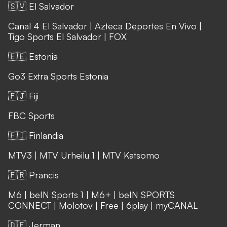
🇸🇻 El Salvador
Canal 4 El Salvador
|
Azteca Deportes En Vivo
|
Tigo Sports El Salvador
|
FOX
🇪🇪 Estonia
Go3 Extra Sports Estonia
🇫🇯 Fiji
FBC Sports
🇫🇮 Finlandia
MTV3
|
MTV Urheilu 1
|
MTV Katsomo
🇫🇷 Prancis
M6
|
beIN Sports 1
|
M6+
|
beIN SPORTS
CONNECT
|
Molotov
|
Free
|
6play
|
myCANAL
🇩🇪 Jerman