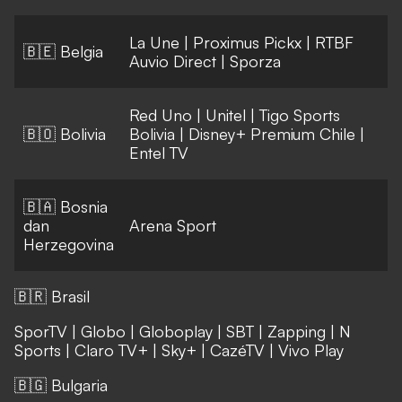
La Une
|
Proximus Pickx
|
RTBF
🇧🇪 Belgia
Auvio Direct
|
Sporza
Red Uno
|
Unitel
|
Tigo Sports
🇧🇴 Bolivia
Bolivia
|
Disney+ Premium Chile
|
Entel TV
🇧🇦 Bosnia
dan
Arena Sport
Herzegovina
🇧🇷 Brasil
SporTV
|
Globo
|
Globoplay
|
SBT
|
Zapping
|
N
Sports
|
Claro TV+
|
Sky+
|
CazéTV
|
Vivo Play
🇧🇬 Bulgaria