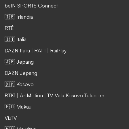
beIN SPORTS Connect
🇮🇪 Irlandia
RTÉ
🇮🇹 Italia
DAZN Italia
|
RAI 1
|
RaiPlay
🇯🇵 Jepang
DAZN Jepang
🇽🇰 Kosovo
RTK1
|
ArtMotion
|
TV Vala Kosovo Telecom
🇲🇴 Makau
ViuTV
🇲🇺 Mauritius