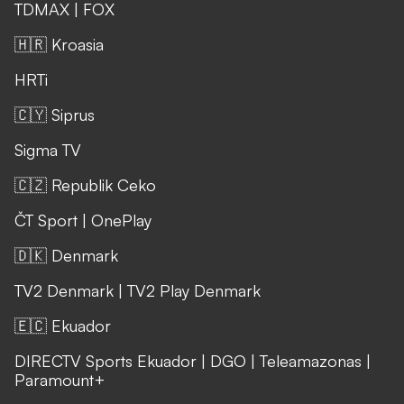
TDMAX
|
FOX
🇭🇷 Kroasia
HRTi
🇨🇾 Siprus
Sigma TV
🇨🇿 Republik Ceko
ČT Sport
|
OnePlay
🇩🇰 Denmark
TV2 Denmark
|
TV2 Play Denmark
🇪🇨 Ekuador
DIRECTV Sports Ekuador
|
DGO
|
Teleamazonas
|
Paramount+