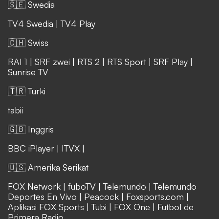
🇸🇪 Swedia
TV4 Swedia
|
TV4 Play
🇨🇭 Swiss
RAI 1
|
SRF zwei
|
RTS 2
|
RTS Sport
|
SRF Play
|
Sunrise TV
🇹🇷 Turki
tabii
🇬🇧 Inggris
BBC iPlayer
|
ITVX
|
🇺🇸 Amerika Serikat
FOX Network
|
fuboTV
|
Telemundo
|
Telemundo
Deportes En Vivo
|
Peacock
|
Foxsports.com
|
Aplikasi FOX Sports
|
Tubi
|
FOX One
|
Futbol de
Primera Radio