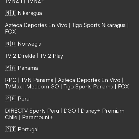
TVNZ 1
|
TVNZ+
🇳🇮 Nikaragua
Azteca Deportes En Vivo
|
Tigo Sports Nikaragua
|
FOX
🇳🇴 Norwegia
TV 2 Direkte
|
TV 2 Play
🇵🇦 Panama
RPC
|
TVN Panama
|
Azteca Deportes En Vivo
|
TVMax
|
Medcom GO
|
Tigo Sports Panama
|
FOX
🇵🇪 Peru
DIRECTV Sports Peru
|
DGO
|
Disney+ Premium
Chile
|
Paramount+
🇵🇹 Portugal