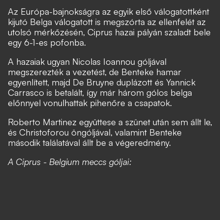
Az Európa-bajnokságra az egyik első válogatottként
kijutó Belga válogatott is megszórta az ellenfelét az
utolsó mérkőzésén, Ciprus hazai pályán szaladt bele
egy 6-1-es pofonba.
A hazaiak ugyan Nicolas Ioannou góljával
megszerezték a vezetést, de Benteke hamar
egyenlített, majd De Bruyne duplázott és Yannick
Carrasco is betalált, így már három gólos belga
előnnyel vonulhattak pihenőre a csapatok.
Roberto Martinez együttese a szünet után sem állt le,
és Christoforou öngóljával, valamint Benteke
második találatával állt be a végeredmény.
A Ciprus - Belgium meccs góljai: