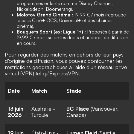
programmes enfants comme Disney Channel,
Nickelodeon, Boomerang).
Molotov Grand Cinéma :
19,99 € / mois (regroupe
le pass Ciné+ OCS, Universal+ et des chaînes
cinéma).
Bouquets Sport (ex: Ligue 1+) :
Proposés à partir de
19,99 € / mois selon les droits et accords de diffusion
en cours.
Pour regarder des matchs en dehors de leur pays
d’origine de diffusion, vous pouvez contourner les
restrictions géographiques à l’aide d’un réseau privé
virtuel (VPN) tel qu’
ExpressVPN
.
Date
Match
Stade
13 juin
Australie -
BC Place
(Vancouver,
2026
Turquie
Canada)
19 juin
États-Unis -
Lumen Field
(Seattle,