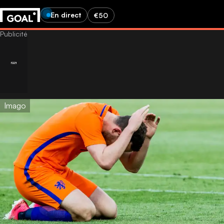
En direct
€50
Imago