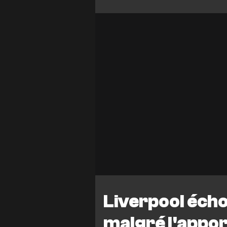
Liverpool éch
malgré l'appor