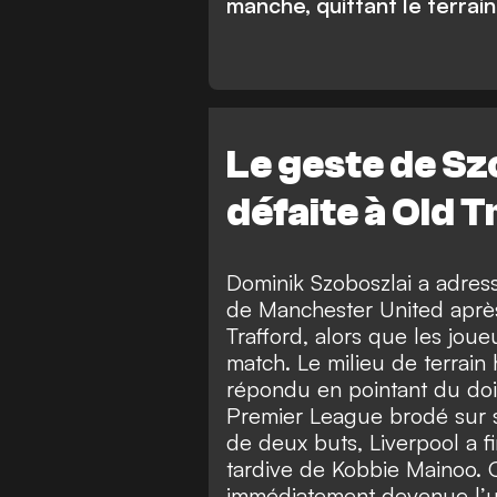
manche, quittant le terrain
Le geste de Sz
défaite à Old T
Dominik Szoboszlai a adres
de Manchester United après
Trafford, alors que les joue
match. Le milieu de terrain 
répondu en pointant du do
Premier League brodé sur s
de deux buts, Liverpool a f
tardive de Kobbie Mainoo. 
immédiatement devenue l’u