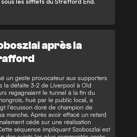
 sous les sifflets du Stretford End.
oboszlai après la
rafford
sé un geste provocateur aux supporters
 la défaite 3-2 de Liverpool à Old
urs regagnaient le tunnel à la fin du
hongrois, hué par le public local, a
igt l’écusson doré de champion de
a manche. Après avoir effacé un retard
inalement cédé sur une réalisation
Cette séquence impliquant Szoboszlai est
n des sujets les plus commentés après