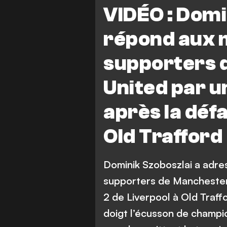
Manchester United vs Liverpo
VIDÉO : Domi
répond aux 
supporters 
United par u
après la défa
Old Trafford
Dominik Szoboszlai a adre
supporters de Manchester 
2 de Liverpool à Old Traffo
doigt l’écusson de champi