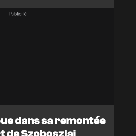
oue dans sa remontée
t de Szoboszlai