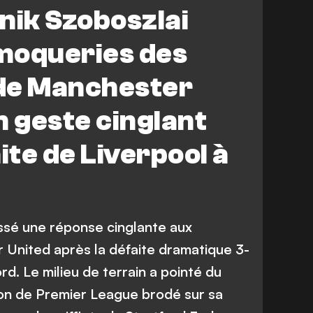
ol
Premier League
nik Szoboszlai
moqueries des
de Manchester
n geste cinglant
ite de Liverpool à
ssé une réponse cinglante aux
United après la défaite dramatique 3-
rd. Le milieu de terrain a pointé du
on de Premier League brodé sur sa