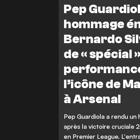
Manchester City vs Arsenal
Pep Guardiol
hommage ém
Bernardo Silv
de « spécial »
performance 
l’icône de M
à Arsenal
Pep Guardiola a rendu un
après la victoire cruciale
en Premier League. L'entra