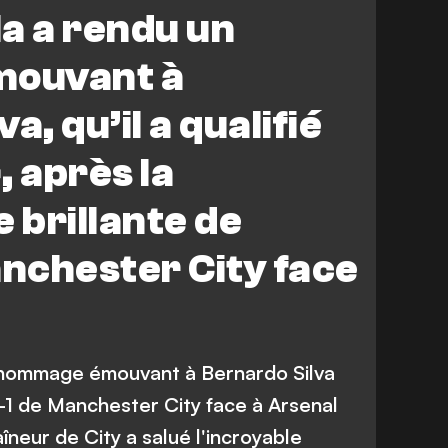
Premier League
a a rendu un
ouvant à
a, qu’il a qualifié
, après la
brillante de
anchester City face
 hommage émouvant à Bernardo Silva
 2-1 de Manchester City face à Arsenal
îneur de City a salué l'incroyable