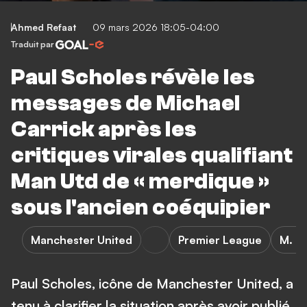
Ahmed Refaat
09 mars 2026 18:05-04:00
Traduit par
Paul Scholes révèle les
messages de Michael
Carrick après les
critiques virales qualifiant
Man Utd de « merdique »
sous l'ancien coéquipier
Manchester United
Premier League
M. Ca
Paul Scholes, icône de Manchester United, a
tenu à clarifier la situation après avoir publié