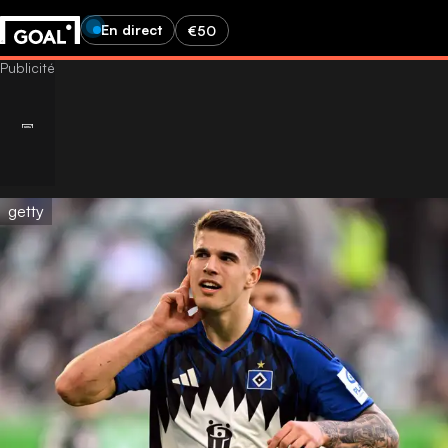
En direct
€50
getty