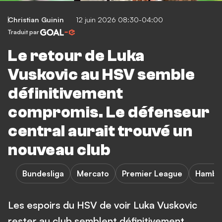
Christian Guinin
12 juin 2026 08:30-04:00
Traduit par
Le retour de Luka
Vuskovic au HSV semble
définitivement
compromis. Le défenseur
central aurait trouvé un
nouveau club
Bundesliga
Mercato
Premier League
Hambo
Les espoirs du HSV de voir Luka Vuskovic
rester au club semblent définitivement