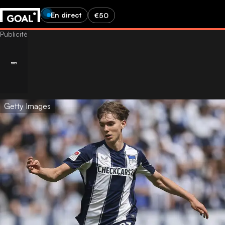
En direct
€50
Getty Images