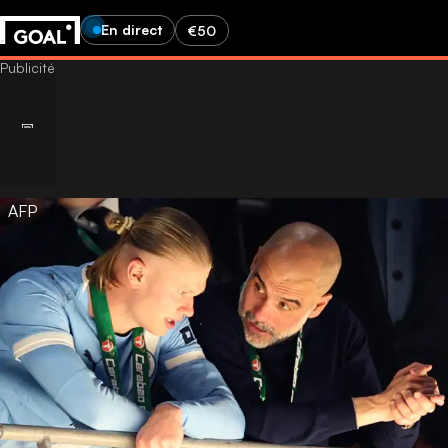
En direct
€50
AFP