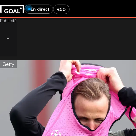
En direct
€50
Getty