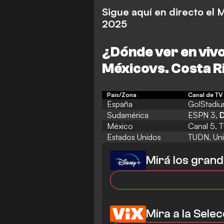
Sigue aquí en directo el 
2025
¿Dónde ver en vivo 
México
vs. Costa 
País/Zona
Canal de TV 
España
GolStadiu
Sudamérica
ESPN 3,
D
México
Canal 5, 
Estados Unidos
TUDN, Uni
Mirá los grand
Mira a la Sele