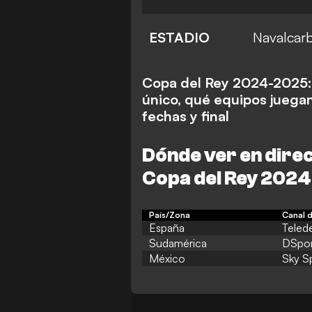
ESTADIO
Navalcar
Copa del Rey 2024-2025:
único, qué equipos juegan,
fechas y final
Dónde ver en direc
Copa del Rey 202
País/Zona
Canal d
España
Teled
Sudamérica
DSpor
México
Sky Sp