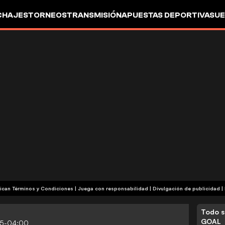
CHAJES
TORNEOS
TRANSMISIÓN
APUESTAS DEPORTIVAS
UE
| Publicidad | Aplican Términos y Condiciones | Juega con responsabilidad
|
Divulgación de publicidad
|
Todo s
GOAL
:05-04:00