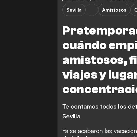
Sevilla
Amistosos
Pretemporada
cuándo empi
amistosos, fi
viajes y luga
concentraci
Te contamos todos los det
Sevilla
Ya se acabaron las vacacione