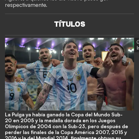
respectivamente.
TÍTULOS
G
La Pulga ya había ganado la
Copa del Mundo Sub-
20
en 2005 y la medalla dorada en los
Juegos
Olímpicos
de 2004 con la Sub-23, pero después de
perder las finales de la Copa América 2007, 2015 y
2016 y la del Mundial 2014, finalmente obtuvo su