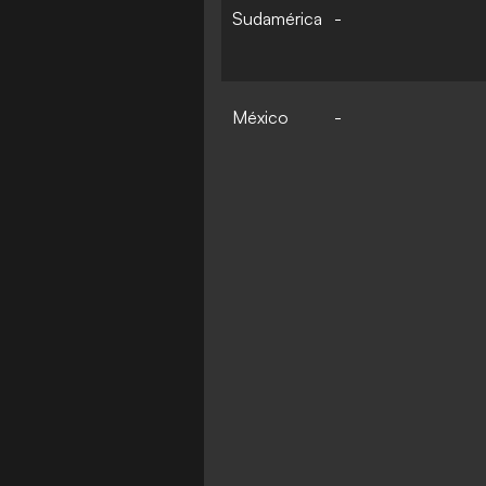
Sudamérica
-
México
-