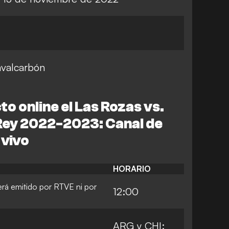
avalcarbón
o online el Las Rozas vs.
 Rey 2022-2023: Canal de
 vivo
HORARIO
erá emitido por RTVE ni por
12:00
ARG y CHI: