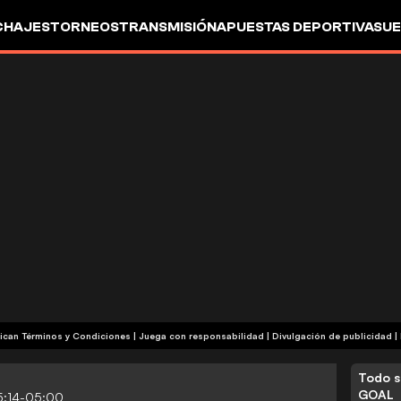
CHAJES
TORNEOS
TRANSMISIÓN
APUESTAS DEPORTIVAS
UE
| Publicidad | Aplican Términos y Condiciones | Juega con responsabilidad
|
Divulgación de publicidad
|
Todo s
GOAL
5:14-05:00