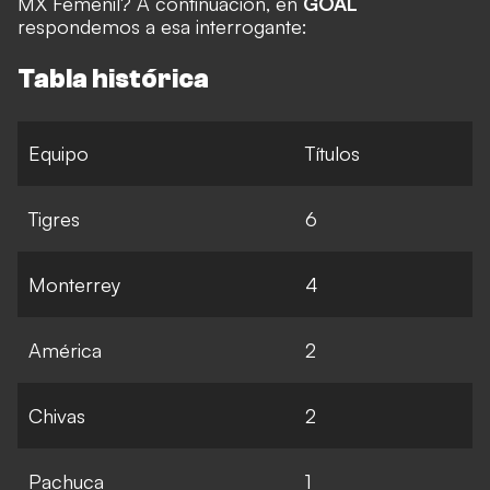
MX Femenil? A continuación, en
GOAL
respondemos a esa interrogante:
Tabla histórica
Equipo
Títulos
Tigres
6
Monterrey
4
América
2
Chivas
2
Pachuca
1