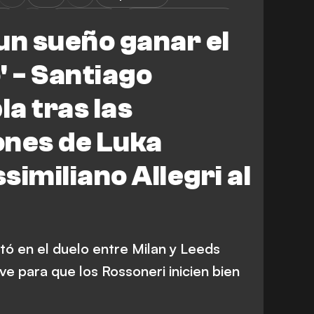
ea
Amistosos
Santiago Giménez
un sueño ganar el
 - Santiago
a tras las
ones de Luka
similiano Allegri al
tó en el duelo entre Milan y Leeds
ve para que los Rossoneri inicien bien