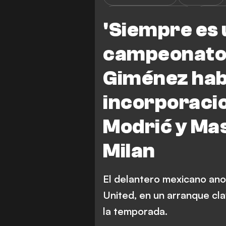
Chelsea vs AC Milán
Chels
'Siempre es 
L. Modric
M. Allegri
campeonato'
Giménez habl
incorporaci
Modrić y Mas
Milan
El delantero mexicano ano
United, en un arranque cla
la temporada.