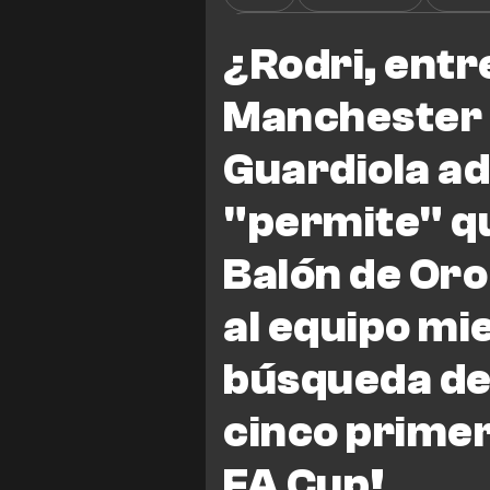
Nottingham Forest vs Manches
¿Rodri, entr
Manchester 
Guardiola a
"permite" qu
Balón de Oro
al equipo mi
búsqueda de 
cinco primero
FA Cup!