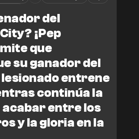
ter City
enador del
City? ¡Pep
dmite que
e su ganador del
 lesionado entrene
entras continúa la
acabar entre los
s y la gloria en la