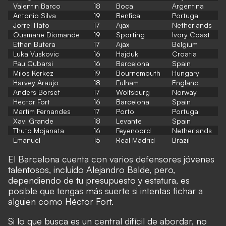
Valentin Barco
18
Boca
Argentina
Antonio Silva
19
Benfica
Portugal
Jorrel Hato
17
Ajax
Netherlands
Ousmane Diomande
19
Sporting
Ivory Coast
Ethan Butera
17
Ajax
Belgium
Luka Vuskovic
16
Hajduk
Croatia
Pau Cubarsi
16
Barcelona
Spain
Milos Kerkez
19
Bournemouth
Hungary
Harvey Araujo
18
Fulham
England
Anders Borset
17
Wolfsburg
Norway
Hector Fort
16
Barcelona
Spain
Martim Fernandes
17
Porto
Portugal
Xavi Grande
18
Levante
Spain
Thuto Mojanata
16
Feyenoord
Netherlands
Emanuel
15
Real Madrid
Brazil
El Barcelona cuenta con varios defensores jóvenes
talentosos, incluido Alejandro Balde, pero,
dependiendo de tu presupuesto y estatura, es
posible que tengas más suerte si intentas fichar a
alguien como Héctor Fort.
Si lo que busca es un central difícil de abordar, no