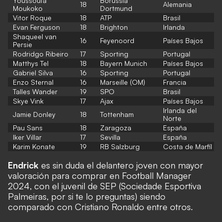
Youssoufa
Borussia
18
Alemania
Moukoko
Dortmund
Vitor Roque
18
ATP
Brasil
Evan Ferguson
18
Brighton
Irlanda
Shaqueel van
16
Feyenoord
Países Bajos
Persie
Rodridgo Ribeiro
17
Sporting
Portugal
Matthys Tel
18
Bayern Munich
Países Bajos
Gabriel Silva
16
Sporting
Portugal
Enzo Sternal
16
Marseille (OM)
Francia
Talles Wander
19
SPO
Brasil
Skye Vink
17
Ajax
Países Bajos
Irlanda del
Jamie Donley
18
Tottenham
Norte
Pau Sans
18
Zaragoza
España
Iker Villar
17
Sevilla
España
Karim Konate
19
RB Salzburg
Costa de Marfil
Endrick
es sin duda el delantero joven con mayor
valoración para comprar en Football Manager
2024, con el juvenil de SEP (Sociedade Esportiva
Palmeiras, por si te lo preguntas)
siendo
comparado con Cristiano Ronaldo
entre otros.