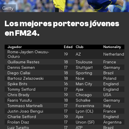
Getty
Los mejores porteros jóvenes
en FM24.
Jugador
Edad
Club
Nationality
Rome-Jayden Owusu-
19
AZ
Netherland
Oduro
Guillaume Restes
18
Toulouse
France
Dennis Seimen
17
Stuttgart
Germany
Diego Callai
18
Sporting
Brazil
Bartosz Zelazowski
18
Nice
Poland
Spike Brits
16
Man City
England
Tommy Setford
17
Ajax
England
Chris Brady
19
Chicago
USA
Faaris Yusufu
18
Schalke
Germany
Tommaso Martinelli
17
Fiorentina
Italy
Justin Joao Bengui
17
Lyon (OL)
France
Charlie Setford
19
Ajax
England
Froilan Diaz
17
Union (SF)
Argentina
Luiz Turatto
17
ATP
Brazil