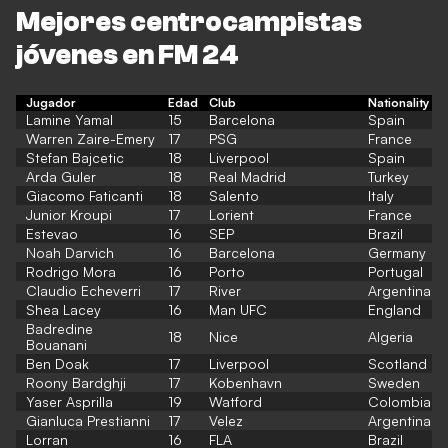
Mejores centrocampistas
jóvenes en FM 24
Jugador
Edad
Club
Nationality
Lamine Yamal
15
Barcelona
Spain
Warren Zaire-Emery
17
PSG
France
Stefan Bajcetic
18
Liverpool
Spain
Arda Guler
18
Real Madrid
Turkey
Giacomo Faticanti
18
Salento
Italy
Junior Kroupi
17
Lorient
France
Estevao
16
SEP
Brazil
Noah Darvich
16
Barcelona
Germany
Rodrigo Mora
16
Porto
Portugal
Claudio Echeverri
17
River
Argentina
Shea Lacey
16
Man UFC
England
Badredine
18
Nice
Algeria
Bouanani
Ben Doak
17
Liverpool
Scotland
Roony Bardghji
17
Kobenhavn
Sweden
Yaser Asprilla
19
Watford
Colombia
Gianluca Prestianni
17
Velez
Argentina
Lorran
16
FLA
Brazil