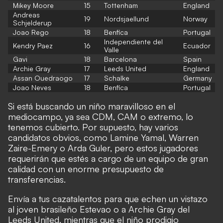
Mikey Moore
15
Tottenham
England
Andreas
19
Nordsjaellund
Norway
Schjelderup
Joao Rego
18
Benfica
Portugal
Independiente del
Kendry Paez
16
Ecuador
Valle
Gavi
18
Barcelona
Spain
Archie Gray
17
Leeds United
England
Assan Ouedraogo
17
Schalke
Germany
Joao Neves
18
Benfica
Portugal
Si está buscando un niño maravilloso en el
mediocampo, ya sea CDM, CAM o extremo, lo
tenemos cubierto. Por supuesto, hay varios
candidatos obvios, como Lamine Yamal, Warren
Zaire-Emery o Arda Guler, pero estos jugadores
requerirán que estés a cargo de un equipo de gran
calidad con un enorme presupuesto de
transferencias.
Envía a tus cazatalentos para que echen un vistazo
al joven brasileño Estevao o a Archie Gray del
Leeds United, mientras que el niño prodigio