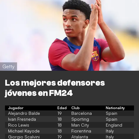
Getty
Los mejores defensores
jóvenes en FM24
Jugador
Edad
Club
Nationality
Alejandro Balde
19
Barcelona
Spain
Ivan Fresneda
18
Sporting
Spain
Rico Lewis
18
Man City
England
Michael Kayode
18
Fiorentina
Italy
Giorgio Scalvini
19
Atalanta
Italy