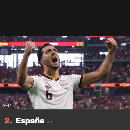
AFP
2
España ↔️