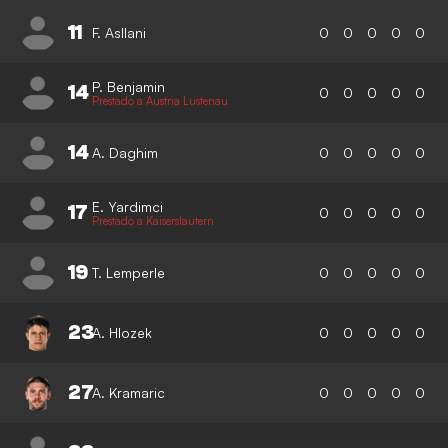
11
F. Asllani
0
0
0
0
0
P. Benjamin
14
0
0
0
0
0
Prestado a Austria Lustenau
14
A. Daghim
0
0
0
0
0
E. Yardimci
17
0
0
0
0
0
Prestado a Kaiserslautern
19
T. Lemperle
0
0
0
0
0
23
A. Hlozek
0
0
0
0
0
27
A. Kramaric
0
0
0
0
0