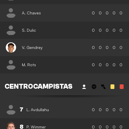
A. Chaves
0
0
0
0
0
S. Dulic
0
0
0
0
0
V. Gendrey
0
0
0
0
0
M. Rots
0
0
0
0
0
CENTROCAMPISTAS
7
L. Avdullahu
0
0
0
0
0
8
P. Wimmer
0
0
0
0
0