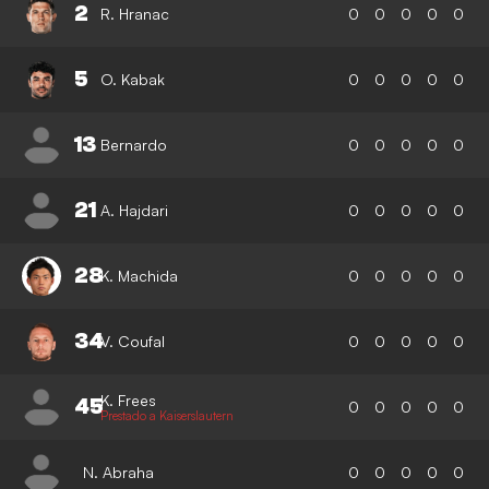
2
R. Hranac
0
0
0
0
0
5
O. Kabak
0
0
0
0
0
13
Bernardo
0
0
0
0
0
21
A. Hajdari
0
0
0
0
0
28
K. Machida
0
0
0
0
0
34
V. Coufal
0
0
0
0
0
K. Frees
45
0
0
0
0
0
Prestado a Kaiserslautern
N. Abraha
0
0
0
0
0