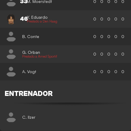
33
M. Moerstedt
0
0
0
0
0
Y. Eduardo
46
0
0
0
0
0
Prestado a Den Haag
B. Conte
0
0
0
0
0
G. Orban
0
0
0
0
0
Prestado a Amed Sportif
A. Vogt
0
0
0
0
0
ENTRENADOR
C. Ilzer