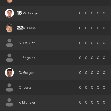
18
W. Burger
0
0
0
0
0
22
A. Prass
0
0
0
0
0
N. De Cat
0
0
0
0
0
L. Engelns
0
0
0
0
0
D. Geiger
0
0
0
0
0
C. Lenz
0
0
0
0
0
F. Micheler
0
0
0
0
0