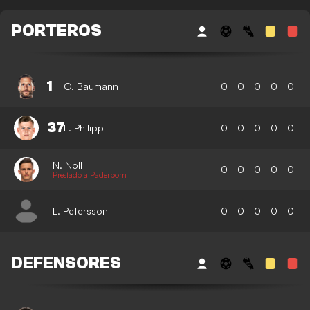
PORTEROS
1
O. Baumann
0
0
0
0
0
37
L. Philipp
0
0
0
0
0
N. Noll
0
0
0
0
0
Prestado a Paderborn
L. Petersson
0
0
0
0
0
DEFENSORES