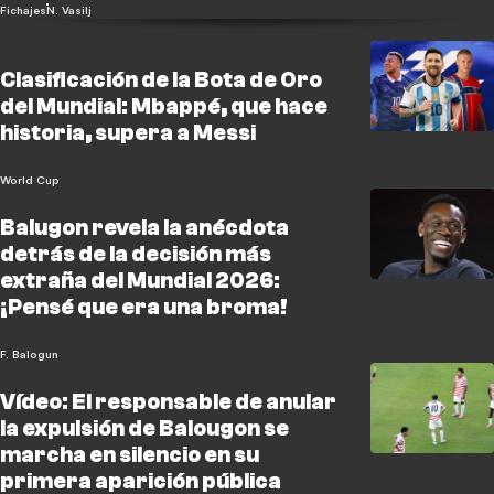
Fichajes
N. Vasilj
Clasificación de la Bota de Oro
del Mundial: Mbappé, que hace
historia, supera a Messi
World Cup
Balugon revela la anécdota
detrás de la decisión más
extraña del Mundial 2026:
¡Pensé que era una broma!
F. Balogun
Vídeo: El responsable de anular
la expulsión de Balougon se
marcha en silencio en su
primera aparición pública