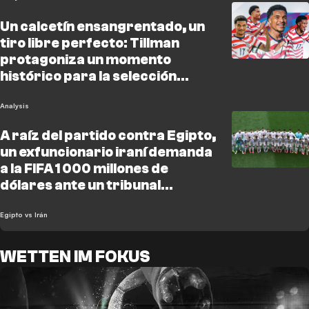
Un calcetín ensangrentado, un
tiro libre perfecto: Tillman
protagoniza un momento
histórico para la selección
masculina de fútbol de EE. UU
Analysis
A raíz del partido contra Egipto,
un exfuncionario iraní demanda
a la FIFA 1 000 millones de
dólares ante un tribunal
estadounidense
Egipto vs Irán
WETTEN IM FOKUS