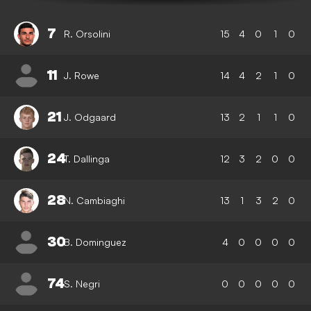
7
R. Orsolini
15
4
0
1
0
11
J. Rowe
14
4
2
1
0
21
J. Odgaard
13
2
1
1
0
24
T. Dallinga
12
3
2
0
0
28
N. Cambiaghi
13
1
3
2
0
30
B. Dominguez
4
0
0
0
0
74
S. Negri
0
0
0
0
0