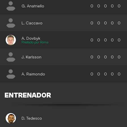
G. Anatriello
0
0
0
0
0
L. Caccavo
0
0
0
0
0
A. Dovbyk
0
0
0
0
0
Prestado por Roma
J. Karlsson
0
0
0
0
0
A. Raimondo
0
0
0
0
0
ENTRENADOR
D. Tedesco