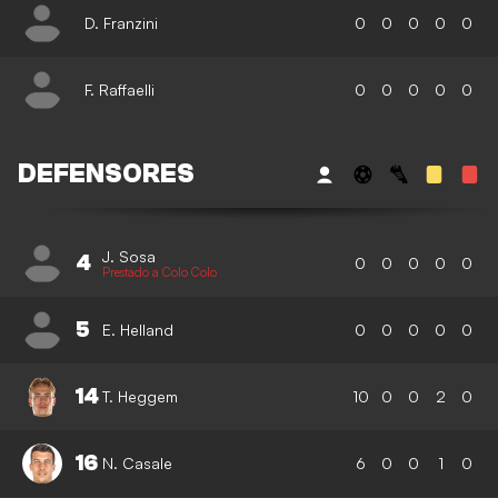
D. Franzini
0
0
0
0
0
F. Raffaelli
0
0
0
0
0
DEFENSORES
J. Sosa
4
0
0
0
0
0
Prestado a Colo Colo
5
E. Helland
0
0
0
0
0
14
T. Heggem
10
0
0
2
0
16
N. Casale
6
0
0
1
0