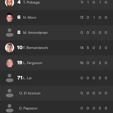
4
T. Pobega
11
1
0
1
0
6
N. Moro
13
0
1
0
0
8
M. Amondarain
0
0
0
0
0
10
F. Bernardeschi
14
5
0
3
0
19
L. Ferguson
16
0
0
2
0
71
L. Lai
0
0
0
0
0
O. El Azzouzi
0
0
0
0
0
D. Papazov
0
0
0
0
0