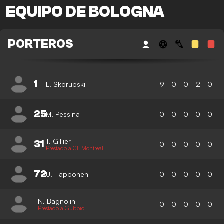
EQUIPO DE BOLOGNA
PORTEROS
1
L. Skorupski
9
0
0
2
0
25
M. Pessina
0
0
0
0
0
T. Gillier
31
0
0
0
0
0
Prestado a CF Montreal
72
U. Happonen
0
0
0
0
0
N. Bagnolini
0
0
0
0
0
Prestado a Gubbio