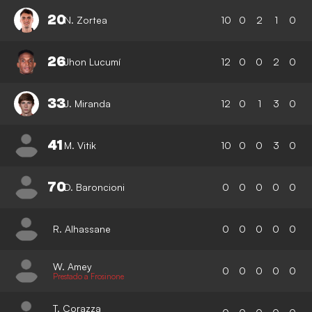
20
N. Zortea
10
0
2
1
0
26
Jhon Lucumí
12
0
0
2
0
33
J. Miranda
12
0
1
3
0
41
M. Vitik
10
0
0
3
0
70
D. Baroncioni
0
0
0
0
0
R. Alhassane
0
0
0
0
0
W. Amey
0
0
0
0
0
Prestado a Frosinone
T. Corazza