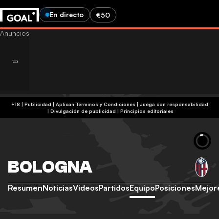
En directo
€50
+18 | Publicidad | Aplican Términos y Condiciones | Juega con responsabilidad
|
Divulgación de publicidad
|
Principios editoriales
BOLOGNA
Resumen
Noticias
Vídeos
Partidos
Equipo
Posiciones
Mejor