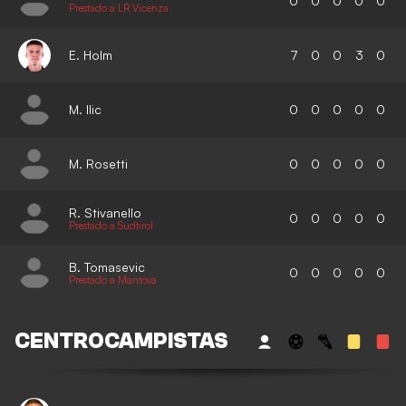
0
0
0
0
0
Prestado a LR Vicenza
E. Holm
7
0
0
3
0
M. Ilic
0
0
0
0
0
M. Rosetti
0
0
0
0
0
R. Stivanello
0
0
0
0
0
Prestado a Sudtirol
B. Tomasevic
0
0
0
0
0
Prestado a Mantova
CENTROCAMPISTAS