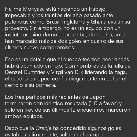
Hajime Moriyasu está haciendo un trabajo
impecable y los triunfos del año pasado ante
potencias como Brasil, Inglaterra y Ghana avalan su
proyecto. Sin embargo, no es un equipo con un
instinto asesino demoledor arriba; de hecho, solo
han marcado más de dos goles en cuatro de sus
últimos nueve compromisos.
Ese es un detalle que el cuerpo técnico neerlandés
habrá apuntado en rojo. Con nombres de la talla de
Denzel Dumfries y Virgil van Dijk liderando la zaga,
el cuadro europeo confía ciegamente en echar el
cerrojo a su portería.
Los tres partidos más recientes de Japón
terminaron con idéntico resultado (1-0 a favor) y
solo en tres de sus últimos 12 encuentros marcaron
ambos equipos.
Dado que la
Oranje
ha concedido algunos goles
evitables últimamente, saltarán al campo