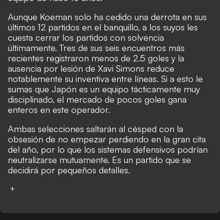
Aunque Koeman solo ha cedido una derrota en sus
últimos 12 partidos en el banquillo, a los suyos les
cuesta cerrar los partidos con solvencia
últimamente. Tres de sus seis encuentros más
recientes registraron menos de 2.5 goles y la
ausencia por lesión de Xavi Simons reduce
notablemente su inventiva entre líneas. Si a esto le
sumas que Japón es un equipo tácticamente muy
disciplinado, el mercado de pocos goles gana
enteros en este operador.
Ambas selecciones saltarán al césped con la
obsesión de no empezar perdiendo en la gran cita
del año, por lo que los sistemas defensivos podrían
neutralizarse mutuamente. Es un partido que se
decidirá por pequeños detalles.
+