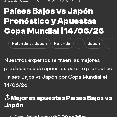
Joseph Crann
12 jun 2026 10:30-04:00
Países Bajos vs Japón
Pronóstico y Apuestas
Copa Mundial | 14/06/26
Holanda vs Japan
Holanda
Japan
Nuestros expertos te traen las mejores
predicciones de apuestas para tu pronóstico
Países Bajos vs Japón por Copa Mundial el
14/06/26.
🔝Mejores apuestas Países Bajos vs
Japón
Gana Países Bajos ⭐
@ 2.00 en
1xBet