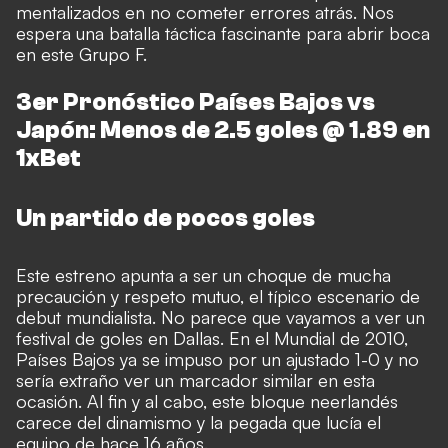
mentalizados en no cometer errores atrás. Nos
espera una batalla táctica fascinante para abrir boca
en este Grupo F.
3er Pronóstico Países Bajos vs
Japón: Menos de 2.5 goles
@ 1.89 en
1xBet
Un partido de pocos goles
Este estreno apunta a ser un choque de mucha
precaución y respeto mutuo, el típico escenario de
debut mundialista. No parece que vayamos a ver un
festival de goles en Dallas. En el Mundial de 2010,
Países Bajos ya se impuso por un ajustado 1-0 y no
sería extraño ver un marcador similar en esta
ocasión. Al fin y al cabo, este bloque neerlandés
carece del dinamismo y la pegada que lucía el
equipo de hace 16 años.