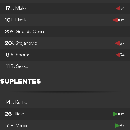
17
J. Mlakar
74’
10
T. Elsnik
106’
22
A. Gnezda Cerin
20
P. Stojanovic
87’
9
A. Sporar
74’
11
B. Sesko
SUPLENTES
14
J. Kurtic
26
J. Ilicic
106’
7
B. Verbic
87’