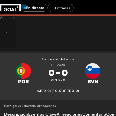
En directo
Entradas
Campeonato de Europa
1 jul 2024
0
-
0
PEN 3 - 0
(MT 0-0)
(F 0-0)
(F-TE 0-0)
Portugal vs Eslovenia
Alineaciones
,
Descripción
Eventos Clave
Alineaciones
Comentario
Come