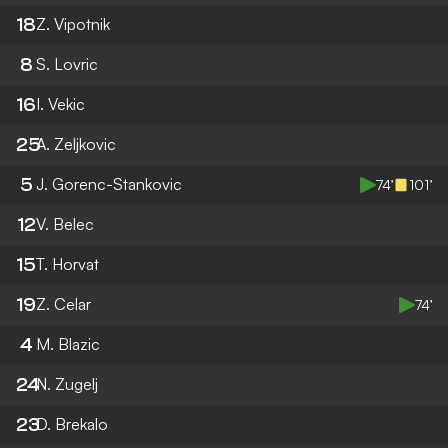
18
Z. Vipotnik
8
S. Lovric
16
I. Vekic
25
A. Zeljkovic
5
J. Gorenc-Stankovic
74’
101’
12
V. Belec
15
T. Horvat
19
Z. Celar
74’
4
M. Blazic
24
N. Zugelj
23
D. Brekalo