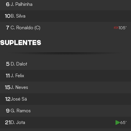
6
J. Palhinha
10
B. Silva
7
C. Ronaldo
(C)
105’
SUPLENTES
5
D. Dalot
11
J. Felix
15
J. Neves
12
José Sá
9
G. Ramos
21
D. Jota
65’