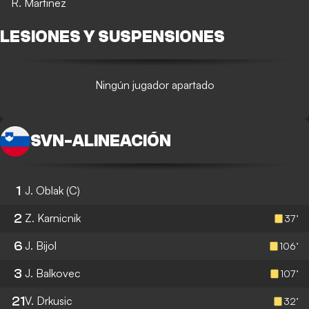
R. Martinez
LESIONES Y SUSPENSIONES
Ningún jugador apartado
SVN
-
ALINEACIÓN
1
J. Oblak
(C)
2
Z. Karnicnik
37’
6
J. Bijol
106’
3
J. Balkovec
107’
21
V. Drkusic
32’