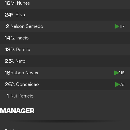
16
M. Nunes
24
A. Silva
2
Nélson Semedo
117’
14
G. Inacio
13
D. Pereira
25
P. Neto
18
Rúben Neves
118’
26
C. Conceicao
76’
1
Rui Patrício
MANAGER