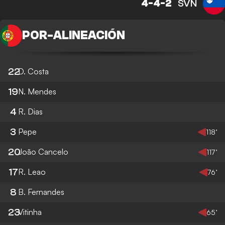
4-4-2
SVN
POR
-
ALINEACIÓN
22
D. Costa
19
N. Mendes
4
R. Dias
3
Pepe
118’
20
João Cancelo
117’
17
R. Leao
76’
8
B. Fernandes
23
Vitinha
65’