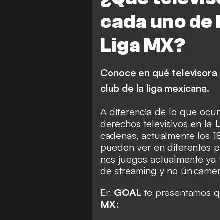
Tigres
Toluca
cada uno de 
Mazatlan FC
Santos L
Liga MX?
Querétaro FC
Atletic
FC Juárez
Conoce en qué televisora 
club de la liga mexicana.
A diferencia de lo que ocu
derechos televisivos en la
L
cadenas, actualmente los 1
pueden ver en diferentes p
nos juegos actualmente ya t
de streaming y no únicament
En
GOAL
te presentamos q
MX
: