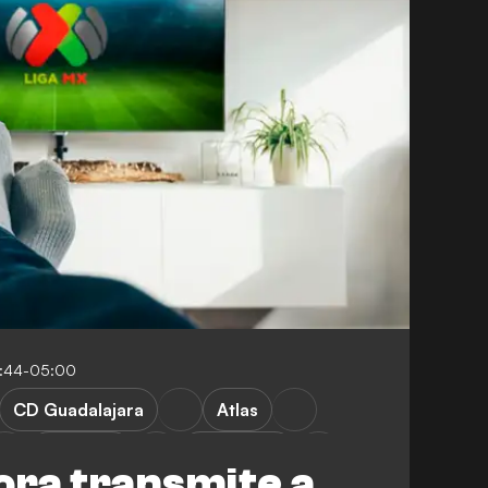
6:44-05:00
CD Guadalajara
Atlas
Cruz Azul
Monterrey
ora transmite a