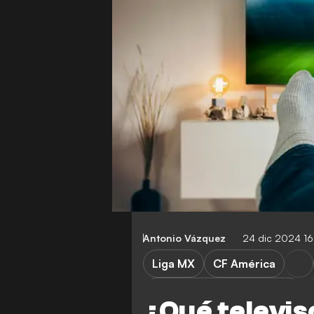
Antonio Vázquez
24 dic 2024 1
Liga MX
CF América
Club Universidad Nacional
¿Qué televis