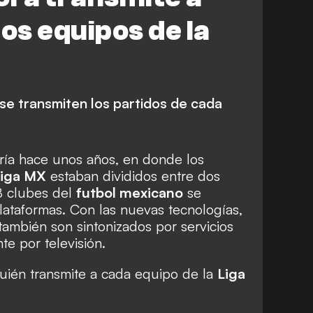
Pachuca
León
Tijuana
los equipos de la
aguna
Puebla
o de San Luis
Necaxa
se transmiten los partidos de cada
rría hace unos años, en donde los
iga MX
estaban divididos entre dos
8 clubes del
futbol mexicano
se
lataformas. Con las nuevas tecnologías,
ambién son sintonizados por servicios
e por televisión.
uién transmite a cada equipo de la
Liga