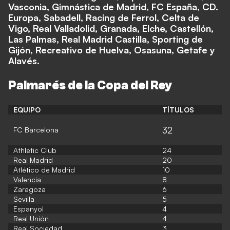
Vasconia, Gimnástica de Madrid, FC España, CD.
Europa, Sabadell, Racing de Ferrol, Celta de
Vigo, Real Valladolid, Granada, Elche, Castellón,
Las Palmas, Real Madrid Castilla, Sporting de
Gijón, Recreativo de Huelva, Osasuna, Getafe y
Alavés.
Palmarés de la Copa del Rey
EQUIPO
TÍTULOS
32
FC Barcelona
Athletic Club
24
Real Madrid
20
Atlético de Madrid
10
Valencia
8
Zaragoza
6
Sevilla
5
Espanyol
4
Real Unión
4
Real Sociedad
3