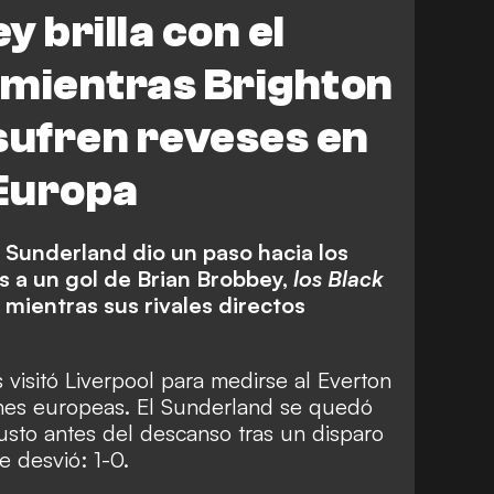
righton
Leeds
Brighton
 brilla con el
Brentford
Crystal Palace
 mientras Brighton
sufren reveses en
 Europa
l Sunderland dio un paso hacia los
s a un gol de Brian Brobbey,
los Black
mientras sus rivales directos
 visitó Liverpool para medirse al Everton
ones europeas. El Sunderland se quedó
usto antes del descanso tras un disparo
e desvió: 1-0.