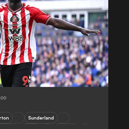
:00
rton
Sunderland