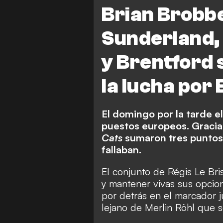
Premier League
Leeds vs B
Brian Brobbey
Brentford vs Crystal Palace
Sunderland,
B. Brobbey
J. van Hecke
y Brentford 
la lucha por
El domingo por la tarde e
puestos europeos. Gracia
Cats
sumaron tres puntos 
fallaban.
El conjunto de Régis Le Bris
y mantener vivas sus opci
por detrás en el marcador j
lejano de Merlin Röhl que s