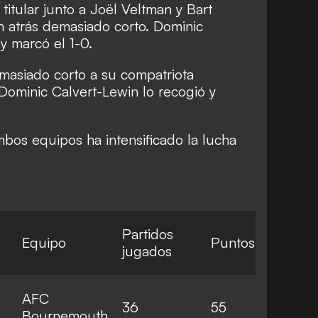
itular junto a Joël Veltman y Bart
 atrás demasiado corto. Dominic
y marcó el 1-0.
emasiado corto a su compatriota
Dominic Calvert-Lewin lo recogió y
bos equipos ha intensificado la lucha
Partidos
Equipo
Puntos
jugados
AFC
36
55
Bournemouth