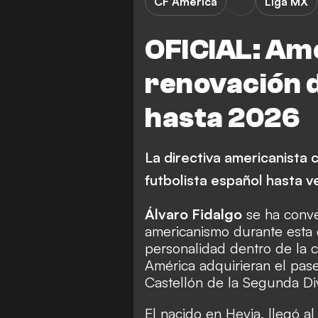
CF América
Liga MX
OFICIAL: Amé
renovación d
hasta 2026
La directiva americanista 
futbolista español hasta 
Álvaro Fidalgo
se ha conve
americanismo durante esta 
personalidad dentro de la c
América adquirieran el pase
Castellón de la Segunda Div
El nacido en Hevia, llegó a