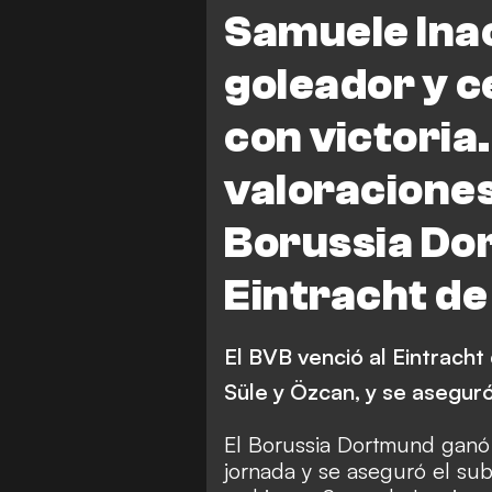
Borussia Dortmund vs Eintrac
Samuele Ina
J. Brandt
S. Inacio
Nikla
goleador y c
N. Schlotterbeck
K. Adeye
con victoria
valoraciones
Borussia Do
Eintracht de
El BVB venció al Eintracht
Süle y Özcan, y se asegur
El Borussia Dortmund ganó 3
jornada y se aseguró el su