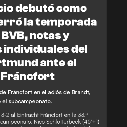
ht Frankfurt
Borussia Dortmund
cio debutó como
s Süle
S. Guirassy
F. Silva
erró la temporada
mi
J. Ryerson
M. Beier
. BVB, notas y
 individuales del
rtmund ante el
 Fráncfort
 de Fráncfort en el adiós de Brandt,
ó el subcampeonato.
-2 al Eintracht Fráncfort en la 33.ª
bcampeonato. Nico Schlotterbeck (45’+1)