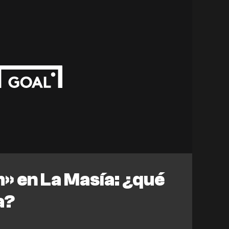
h» en La Masía: ¿qué
a?