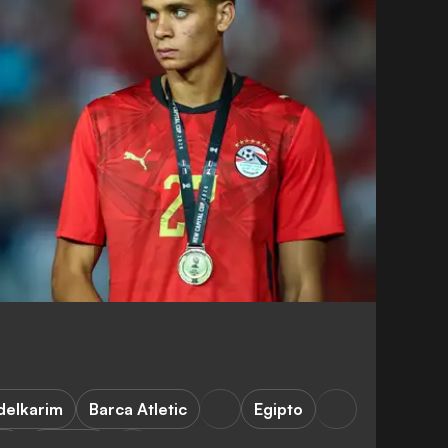
delkarim
Barca Atletic
Egipto