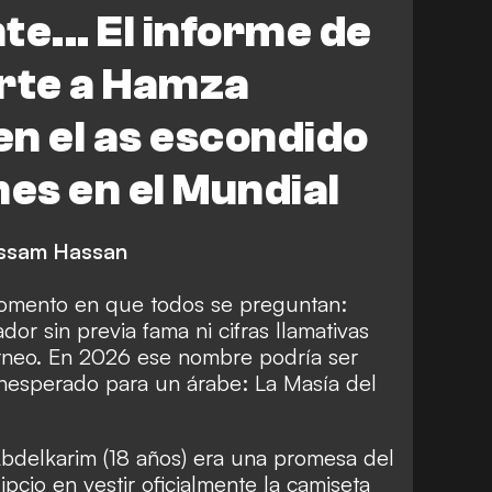
to
Belgium
... El informe de
ueva Zelanda
Egipto vs Irán
erte a Hamza
Egipto
Bélgica
EE. UU.
n el as escondido
Irán
España
nes en el Mundial
ssam Hassan
momento en que todos se preguntan:
or sin previa fama ni cifras llamativas
rneo. En 2026 ese nombre podría ser
 inesperado para un árabe: La Masía del
delkarim (18 años) era una promesa del
ipcio en vestir oficialmente la camiseta