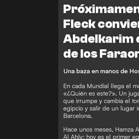
World Cup
Belgium vs Egip
Próximamente
Nueva Zelanda vs Egipto
N
Fleck convi
Irán
Barcelona
Abdelkarim e
Nueva Zelanda
Canadá
de los Farao
Una baza en manos de Ho
En cada Mundial llega el 
«¿Quién es este?». Un jugad
que irrumpe y cambia el to
egipcio y salir de un lugar
Barcelona.
Hace unos meses, Hamza Ab
Al Ahly; hoy es el primer eg