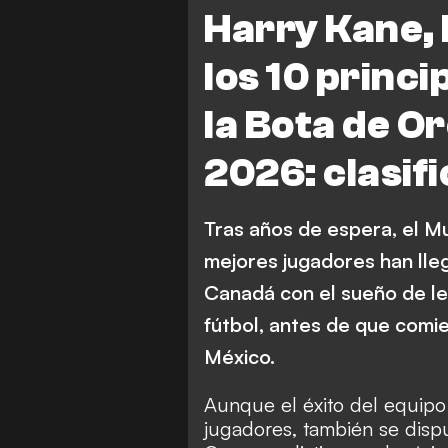
L. Messi
Inglaterra
Harry Kane, 
Brazil
España
los 10 princ
Senegal
Colombia
la Bota de O
Julián Álvarez
Vinicius Juni
2026: clasif
Tras años de espera, el Mu
mejores jugadores han lle
Canadá con el sueño de le
fútbol, antes de que comi
México.
Aunque el éxito del equipo 
jugadores, también se dispu