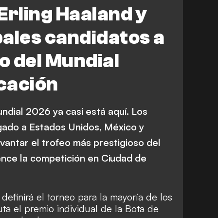
Francia
Argentina
Erling Haaland y
USA
Portugal
Noruega
ipales candidatos a
F. Balogun
M. Oyarzabal
ro del Mundial
or
Luis Díaz
FEATURES
icación
ndial 2026 ya casi está aquí. Los
gado a Estados Unidos, México y
vantar el trofeo más prestigioso del
ence la competición en Ciudad de
definirá el torneo para la mayoría de los
ta el premio individual de la Bota de