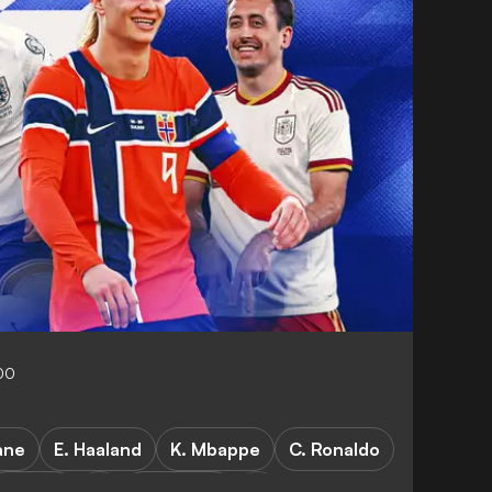
00
ane
E. Haaland
K. Mbappe
C. Ronaldo