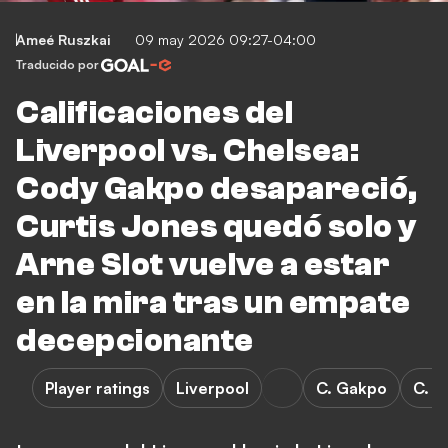
Ameé Ruszkai
09 may 2026 09:27-04:00
Traducido por
Calificaciones del
Liverpool vs. Chelsea:
Cody Gakpo desapareció,
Curtis Jones quedó solo y
Arne Slot vuelve a estar
en la mira tras un empate
decepcionante
Player ratings
Liverpool
C. Gakpo
C. J