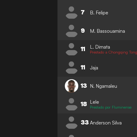
7
B. Felipe
9
M. Bassouamina
L. Dimata
11
Prestado a Chongqing Tong
11
Jaja
13
N. Ngamaleu
Lele
18
Prestado por Fluminense
33
Anderson Silva