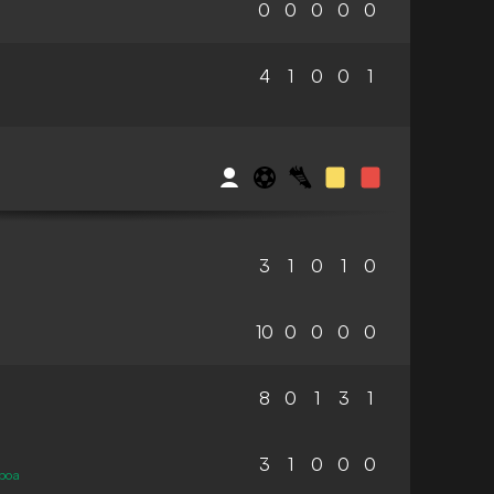
0
0
0
0
0
4
1
0
0
1
S
3
1
0
1
0
10
0
0
0
0
8
0
1
3
1
3
1
0
0
0
sboa