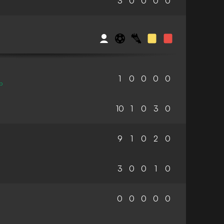
3
0
0
0
0
1
0
0
0
0
b
10
1
0
3
0
9
1
0
2
0
3
0
0
1
0
0
0
0
0
0