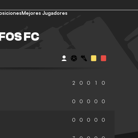
osiciones
Mejores Jugadores
FOS FC
2
0
0
1
0
0
0
0
0
0
0
0
0
0
0