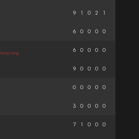
9
1
0
2
1
6
0
0
0
0
6
0
0
0
0
liang Long
9
0
0
0
0
0
0
0
0
0
3
0
0
0
0
7
1
0
0
0