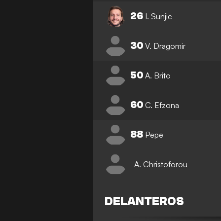
26
I. Sunjic
30
V. Dragomir
50
A. Brito
60
C. Efzona
88
Pepe
A. Christoforou
DELANTEROS