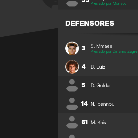
99
Prestado por Mónaco
DEFENSORES
S. Mmaee
3
Prestado por Dinamo Zagre
4
D. Luiz
5
D. Goldar
14
N. Ioannou
61
M. Kais