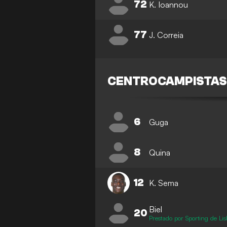
72
K. Ioannou
77
J. Correia
CENTROCAMPISTA
6
Guga
8
Quina
12
K. Sema
Biel
20
Prestado por Sporting de Li