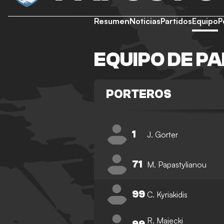
Resumen
Noticias
Partidos
Equipo
P
EQUIPO DE PA
PORTEROS
1
J. Gorter
71
M. Papastylianou
99
C. Kyriakidis
R. Majecki