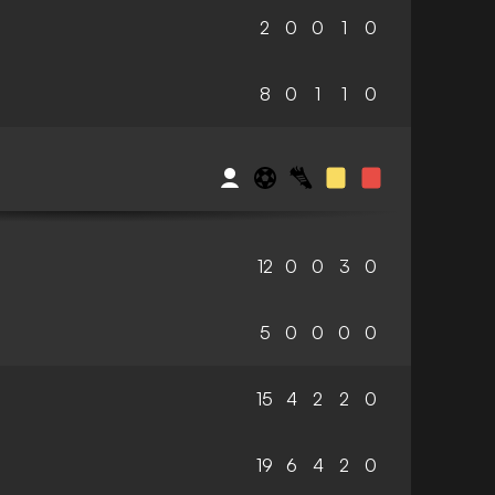
2
0
0
1
0
8
0
1
1
0
S
12
0
0
3
0
5
0
0
0
0
15
4
2
2
0
19
6
4
2
0