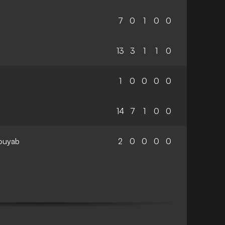
7
0
1
0
0
13
3
1
1
0
1
0
0
0
0
14
7
1
0
0
ouyab
2
0
0
0
0