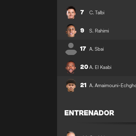
7
C. Talbi
9
S. Rahimi
17
A. Sbai
20
A. El Kaabi
21
A. Amaimouni-Echgh
ENTRENADOR