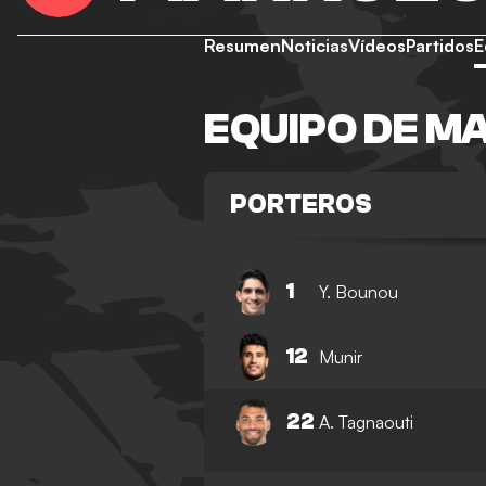
Resumen
Noticias
Vídeos
Partidos
E
EQUIPO DE M
PORTEROS
1
Y. Bounou
12
Munir
22
A. Tagnaouti