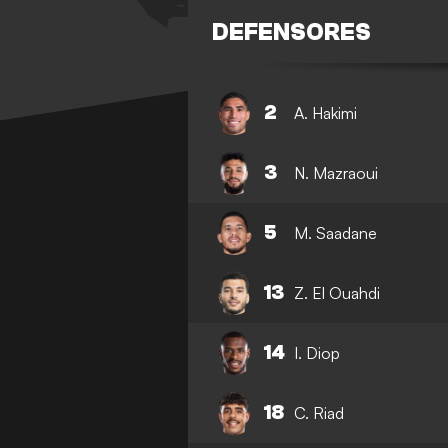
DEFENSORES
2
A. Hakimi
3
N. Mazraoui
5
M. Saadane
13
Z. El Ouahdi
14
I. Diop
18
C. Riad