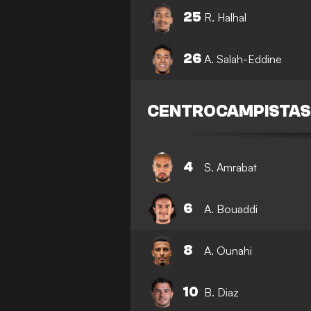
25
R. Halhal
26
A. Salah-Eddine
CENTROCAMPISTA
4
S. Amrabat
6
A. Bouaddi
8
A. Ounahi
10
B. Diaz