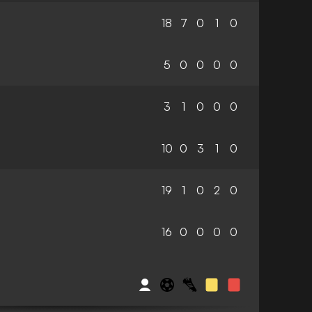
18
7
0
1
0
5
0
0
0
0
3
1
0
0
0
10
0
3
1
0
19
1
0
2
0
16
0
0
0
0