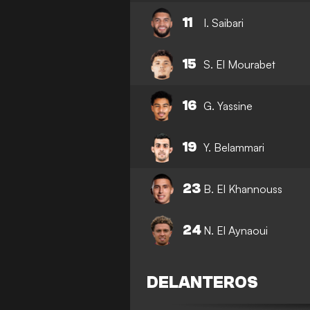
11
I. Saibari
15
S. El Mourabet
16
G. Yassine
19
Y. Belammari
23
B. El Khannouss
24
N. El Aynaoui
DELANTEROS