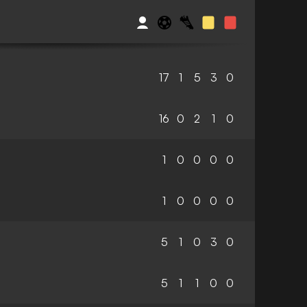
17
1
5
3
0
16
0
2
1
0
1
0
0
0
0
1
0
0
0
0
5
1
0
3
0
5
1
1
0
0