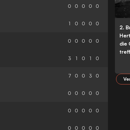
0
0
0
0
0
1
0
0
0
0
2. 
Her
0
0
0
0
0
die
tref
3
1
0
1
0
7
0
0
3
0
Ve
0
0
0
0
0
0
0
0
0
0
0
0
0
0
0