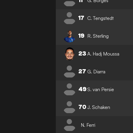
11
G. Borges
17
C. Tengstedt
19
R. Sterling
23
A. Hadj Moussa
27
G. Diarra
49
S. van Persie
70
J. Schaken
N. Ferri