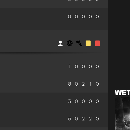
0
0
0
0
0
S
1
0
0
0
0
8
0
2
1
0
WET
3
0
0
0
0
5
0
2
2
0