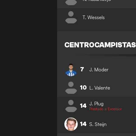
T. Wessels
CENTROCAMPISTA
7
J. Moder
10
L. Valente
J. Plug
14
Prestado a Excelsior
14
S. Steijn