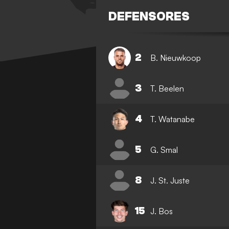
DEFENSORES
2
B. Nieuwkoop
3
T. Beelen
4
T. Watanabe
5
G. Smal
8
J. St. Juste
15
J. Bos