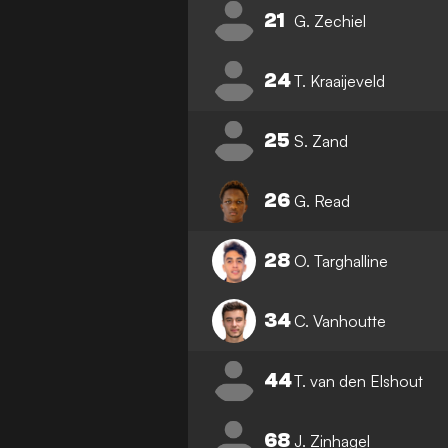
21
G. Zechiel
24
T. Kraaijeveld
25
S. Zand
26
G. Read
28
O. Targhalline
34
C. Vanhoutte
44
T. van den Elshout
68
J. Zinhagel