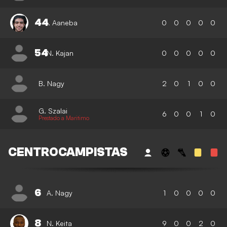
44
I. Aaneba
0
0
0
0
0
54
N. Kajan
0
0
0
0
0
B. Nagy
2
0
1
0
0
G. Szalai
6
0
0
1
0
Prestado a Maritimo
CENTROCAMPISTAS
6
A. Nagy
1
0
0
0
0
8
N. Keita
9
0
0
2
0