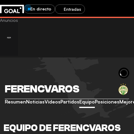
En directo
Entradas
FERENCVAROS
Resumen
Noticias
Vídeos
Partidos
Equipo
Posiciones
Mejor
EQUIPO DE FERENCVAROS