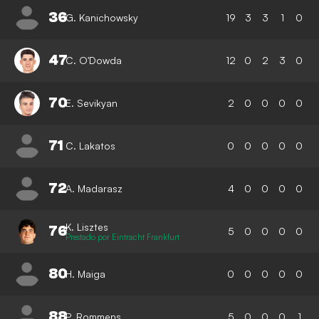
36
G. Kanichowsky
19
3
3
1
0
47
C. O'Dowda
12
0
2
3
0
70
E. Sevikyan
2
0
0
0
0
71
C. Lakatos
0
0
0
0
0
72
A. Madarasz
4
0
0
0
0
K. Lisztes
76
5
0
0
0
0
Prestado por Eintracht Frankfurt
80
H. Maiga
0
0
0
0
0
88
P. Rommens
5
0
0
0
1