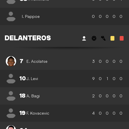
I. Pappoe
0
0
0
0
0
DELANTEROS
7
E. Acolatse
3
0
0
0
0
10
J. Levi
9
0
1
0
0
18
A. Bagi
2
0
0
0
0
19
F. Kovacevic
4
0
0
0
0