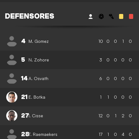
DEFENSORES
4
M. Gomez
10
0
0
1
0
5
N. Zohore
3
0
0
0
0
14
A. Osvath
6
0
0
0
0
21
E. Botka
1
1
0
0
0
27
I. Cisse
12
0
1
2
0
28
T. Raemaekers
17
1
0
4
0