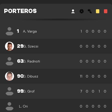
PORTEROS
1
A. Varga
1
0
0
0
0
29
G. Szecsi
0
0
0
0
0
63
D. Radnoti
0
0
0
0
0
90
D. Dibusz
11
0
0
0
0
99
D. Grof
7
0
0
1
0
L. Ori
0
0
0
0
0