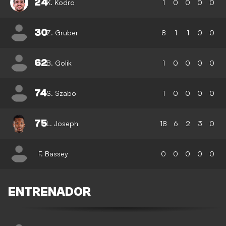
24
K. Kodro
1
0
0
0
0
30
Z. Gruber
8
1
1
0
0
62
B. Golik
1
0
0
0
0
74
S. Szabo
1
0
0
0
0
75
L. Joseph
18
6
2
3
0
F. Bassey
0
0
0
0
0
ENTRENADOR