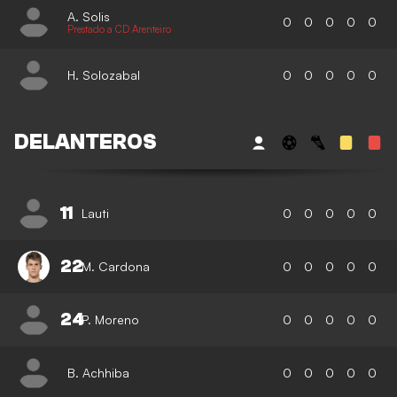
A. Solis
0
0
0
0
0
Prestado a CD Arenteiro
H. Solozabal
0
0
0
0
0
DELANTEROS
11
Lauti
0
0
0
0
0
22
M. Cardona
0
0
0
0
0
24
P. Moreno
0
0
0
0
0
B. Achhiba
0
0
0
0
0