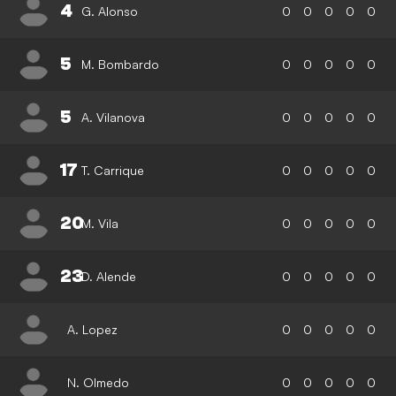
4
G. Alonso
0
0
0
0
0
5
M. Bombardo
0
0
0
0
0
5
A. Vilanova
0
0
0
0
0
17
T. Carrique
0
0
0
0
0
20
M. Vila
0
0
0
0
0
23
D. Alende
0
0
0
0
0
A. Lopez
0
0
0
0
0
N. Olmedo
0
0
0
0
0