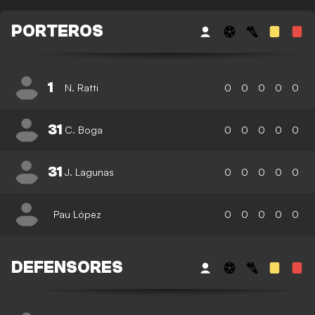
PORTEROS
1
N. Ratti
0
0
0
0
0
31
C. Boga
0
0
0
0
0
31
J. Lagunas
0
0
0
0
0
Pau López
0
0
0
0
0
DEFENSORES