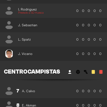
I. Rodriguez
0
0
0
0
0
Prestado a SD Huesca
J. Sebastian
0
0
0
0
0
L. Spatz
0
0
0
0
0
J. Vicario
0
0
0
0
0
CENTROCAMPISTAS
7
A. Calvo
0
0
0
0
0
8
E. Akman
0
0
0
0
0