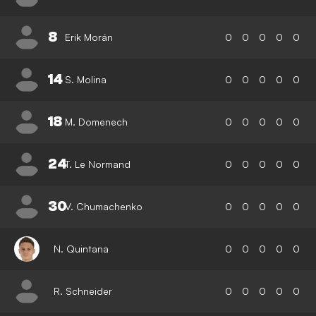
8
Erik Morán
0
0
0
0
0
14
S. Molina
0
0
0
0
0
18
M. Domenech
0
0
0
0
0
24
T. Le Normand
0
0
0
0
0
30
V. Chumachenko
0
0
0
0
0
N. Quintana
0
0
0
0
0
R. Schneider
0
0
0
0
0