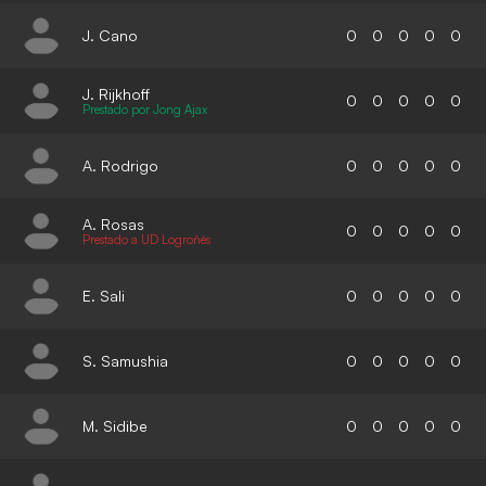
J. Cano
0
0
0
0
0
J. Rijkhoff
0
0
0
0
0
Prestado por Jong Ajax
A. Rodrigo
0
0
0
0
0
A. Rosas
0
0
0
0
0
Prestado a UD Logroñés
E. Sali
0
0
0
0
0
S. Samushia
0
0
0
0
0
M. Sidibe
0
0
0
0
0