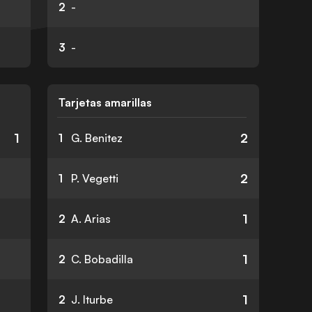
2
-
3
-
Tarjetas amarillas
1
2
1
G. Benitez
2
1
P. Vegetti
1
2
A. Arias
1
2
C. Bobadilla
1
2
J. Iturbe