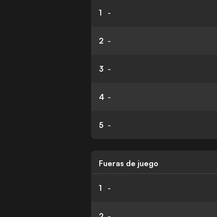
1
-
2
-
3
-
4
-
5
-
Fueras de juego
1
-
2
-