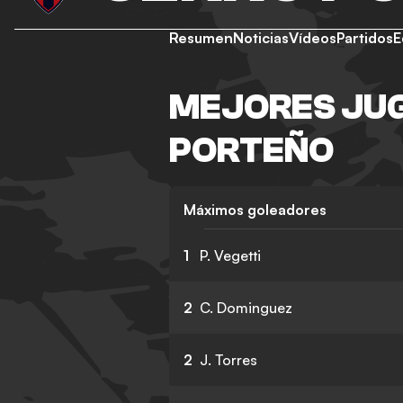
Resumen
Noticias
Vídeos
Partidos
E
MEJORES JU
PORTEÑO
Máximos goleadores
1
P. Vegetti
2
C. Dominguez
2
J. Torres