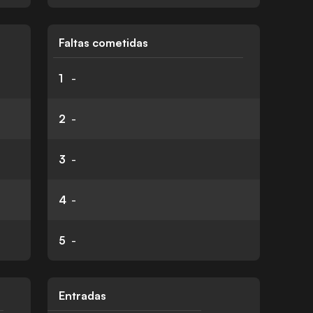
Faltas cometidas
1
-
2
-
3
-
4
-
5
-
Entradas