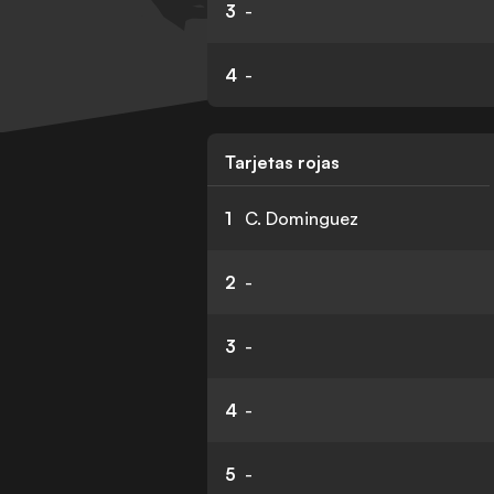
3
-
4
-
Tarjetas rojas
1
C. Dominguez
2
-
3
-
4
-
5
-