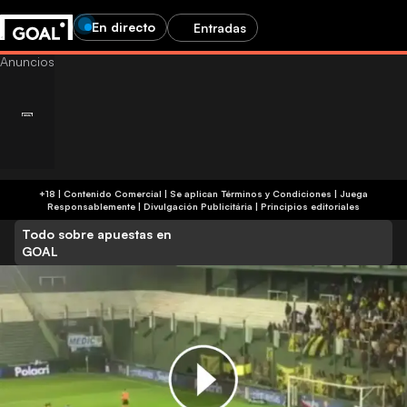
En directo
Entradas
+18 | Contenido Comercial | Se aplican Términos y Condiciones | Juega
Responsablemente
|
Divulgación Publicitária
|
Principios editoriales
Todo sobre apuestas en
GOAL