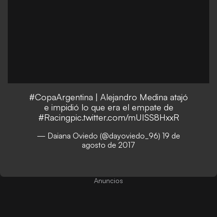
#CopaArgentina
| Alejandro Medina atajó
e impidió lo que era el empate de
#Racing
pic.twitter.com/mUISS8HxxR
— Daiana Oviedo (@dayoviedo_96)
19 de
agosto de 2017
Anuncios