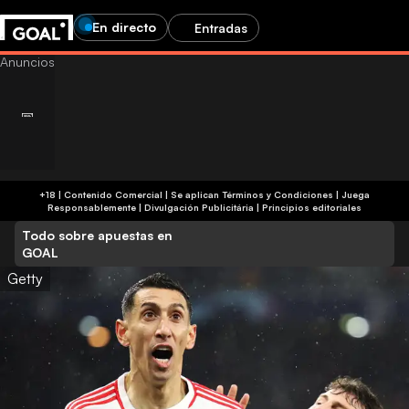
En directo
Entradas
+18 | Contenido Comercial | Se aplican Términos y Condiciones | Juega
Responsablemente
|
Divulgación Publicitária
|
Principios editoriales
Todo sobre apuestas en
GOAL
Getty