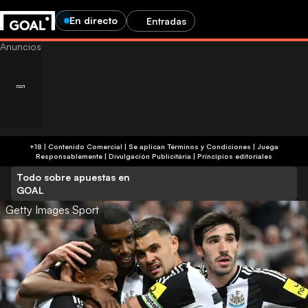
En directo
Entradas
+18 | Contenido Comercial | Se aplican Términos y Condiciones | Juega
Responsablemente
|
Divulgación Publicitária
|
Principios editoriales
Todo sobre apuestas en
GOAL
Getty Images Sport