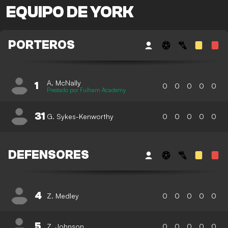
EQUIPO DE YORK
PORTEROS
A. McNally
1
0
0
0
0
0
Prestado por Fulham Academy
31
G. Sykes-Kenworthy
0
0
0
0
0
DEFENSORES
4
Z. Medley
0
0
0
0
0
5
Z. Johnson
0
0
0
0
0