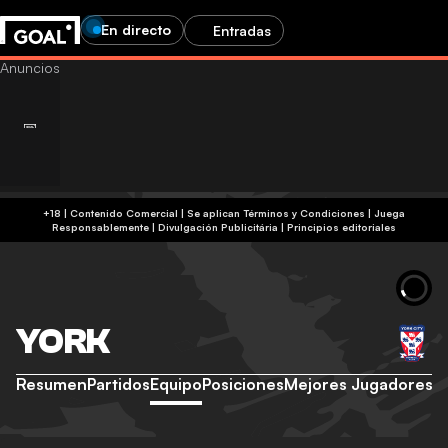
En directo
Entradas
+18 | Contenido Comercial | Se aplican Términos y Condiciones | Juega
Responsablemente
|
Divulgación Publicitária
|
Principios editoriales
YORK
Resumen
Partidos
Equipo
Posiciones
Mejores Jugadores