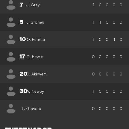
7
J. Grey
1
0
0
0
0
9
J. Stones
1
1
0
0
0
10
O. Pearce
1
0
0
1
0
17
C. Hewitt
0
0
0
0
0
20
D. Akinyemi
0
0
0
0
0
30
A. Newby
1
0
0
0
0
L. Gravata
0
0
0
0
0