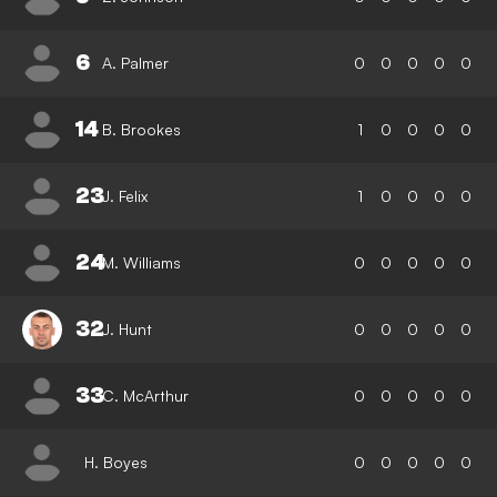
6
A. Palmer
0
0
0
0
0
14
B. Brookes
1
0
0
0
0
23
J. Felix
1
0
0
0
0
24
M. Williams
0
0
0
0
0
32
J. Hunt
0
0
0
0
0
33
C. McArthur
0
0
0
0
0
H. Boyes
0
0
0
0
0