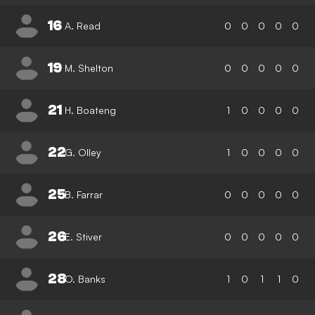
16
A. Read
0
0
0
0
0
19
M. Shelton
0
0
0
0
0
21
H. Boateng
1
0
0
0
0
22
G. Olley
1
0
0
0
0
25
B. Farrar
0
0
0
0
0
26
E. Stiver
0
0
0
0
0
28
O. Banks
1
0
1
1
0