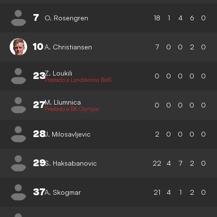
7
O. Rosengren
18
1
4
6
0
10
A. Christiansen
7
0
0
2
0
Z. Loukili
23
0
0
0
0
0
Prestado a Landskrona BoIS
M. Llumnica
27
0
0
0
0
0
Prestado a BK Olympic
28
J. Milosavljevic
2
0
0
0
0
29
S. Haksabanovic
22
4
7
2
0
37
A. Skogmar
21
4
1
2
0