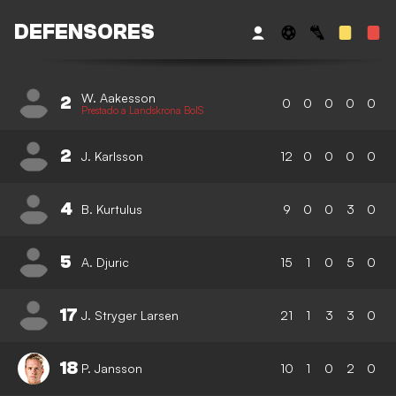
DEFENSORES
W. Aakesson
2
0
0
0
0
0
Prestado a Landskrona BoIS
2
J. Karlsson
12
0
0
0
0
4
B. Kurtulus
9
0
0
3
0
5
A. Djuric
15
1
0
5
0
17
J. Stryger Larsen
21
1
3
3
0
18
P. Jansson
10
1
0
2
0