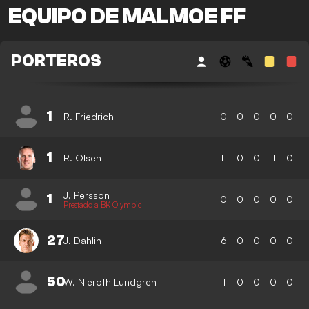
EQUIPO DE MALMOE FF
PORTEROS
1
R. Friedrich
0
0
0
0
0
1
R. Olsen
11
0
0
1
0
J. Persson
1
0
0
0
0
0
Prestado a BK Olympic
27
J. Dahlin
6
0
0
0
0
50
W. Nieroth Lundgren
1
0
0
0
0