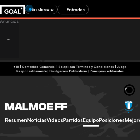
En directo
Entradas
+18 | Contenido Comercial | Se aplican Términos y Condiciones | Juega
Responsablemente
|
Divulgación Publicitária
|
Principios editoriales
MALMOE FF
Resumen
Noticias
Vídeos
Partidos
Equipo
Posiciones
Mejor