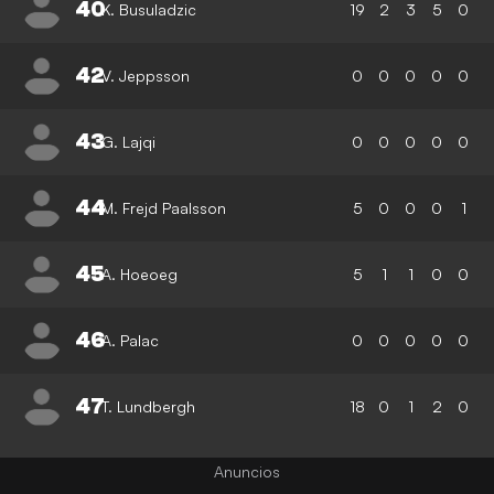
40
K. Busuladzic
19
2
3
5
0
42
V. Jeppsson
0
0
0
0
0
43
G. Lajqi
0
0
0
0
0
44
M. Frejd Paalsson
5
0
0
0
1
45
A. Hoeoeg
5
1
1
0
0
46
A. Palac
0
0
0
0
0
47
T. Lundbergh
18
0
1
2
0