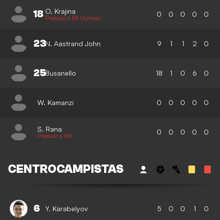
O. Krajina
18
0
0
0
0
0
Prestado a BK Olympic
23
N. Aastrand John
9
1
1
2
0
25
Busanello
18
1
0
6
0
W. Kamanzi
0
0
0
0
0
S. Rana
0
0
0
0
0
Prestado a HIK
CENTROCAMPISTAS
6
Y. Karabelyov
5
0
0
1
0