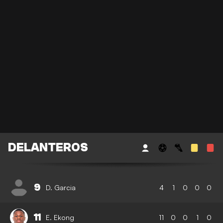
DELANTEROS
9
D. Garcia
4
1
0
0
0
11
E. Ekong
11
0
0
1
0