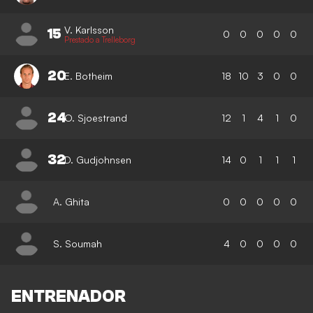
V. Karlsson
15
0
0
0
0
0
Prestado a Trelleborg
20
E. Botheim
18
10
3
0
0
24
O. Sjoestrand
12
1
4
1
0
32
D. Gudjohnsen
14
0
1
1
1
A. Ghita
0
0
0
0
0
S. Soumah
4
0
0
0
0
ENTRENADOR