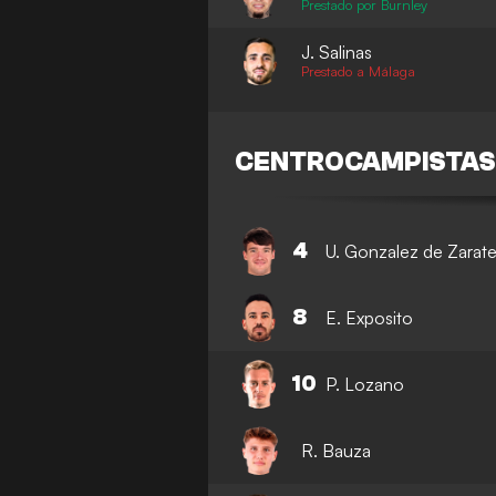
Prestado por Burnley
J. Salinas
Prestado a Málaga
CENTROCAMPISTA
4
U. Gonzalez de Zarat
8
E. Exposito
10
P. Lozano
R. Bauza