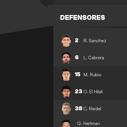
DEFENSORES
2
R. Sanchez
6
L. Cabrera
15
M. Rubio
23
O. El Hilali
38
C. Riedel
Q. Hartman