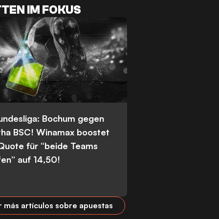
TEN IM FOKUS
Bundesliga: Bochum gegen
tha BSC! Winamax boostet
 Quote für “beide Teams
fen” auf 14,50!
r más artículos sobre apuestas