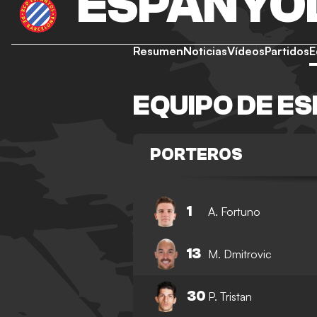
ESPANYO
Resumen
Noticias
Vídeos
Partidos
E
EQUIPO DE E
PORTEROS
1
A. Fortuno
13
M. Dmitrovic
30
P. Tristan