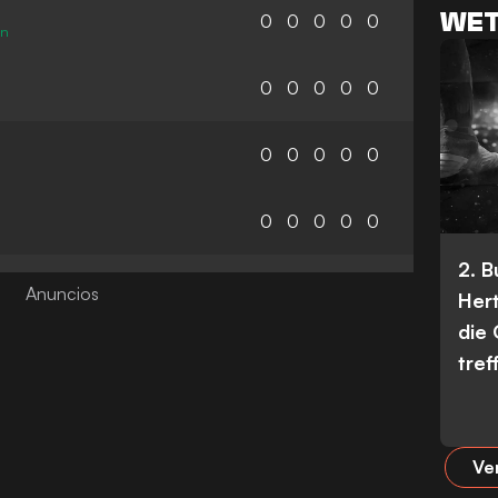
WET
0
0
0
0
0
in
0
0
0
0
0
0
0
0
0
0
0
0
0
0
0
2. 
Her
die
tref
Ve