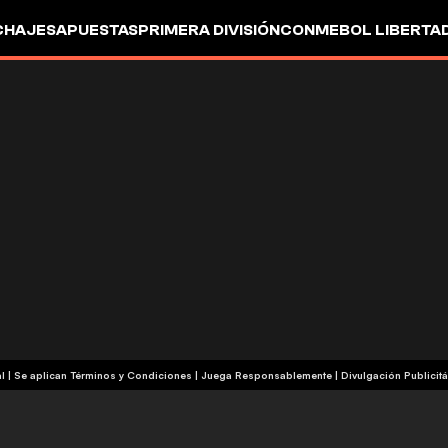
CHAJES
APUESTAS
PRIMERA DIVISIÓN
CONMEBOL LIBERTA
+18 | Contenido Comercial | Se aplican Términos y Condiciones | Juega Responsablemente
|
Divulgación Publicitá