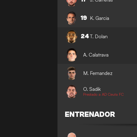
19
K. Garcia
24
T. Dolan
A. Calatrava
M. Fernandez
O. Sadik
Prestado a AD Ceuta FC
ENTRENADOR