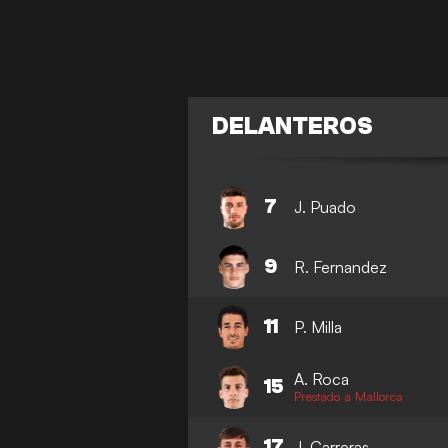
DELANTEROS
7
J. Puado
9
R. Fernandez
11
P. Milla
A. Roca
15
Prestado a Mallorca
17
J. Carreras