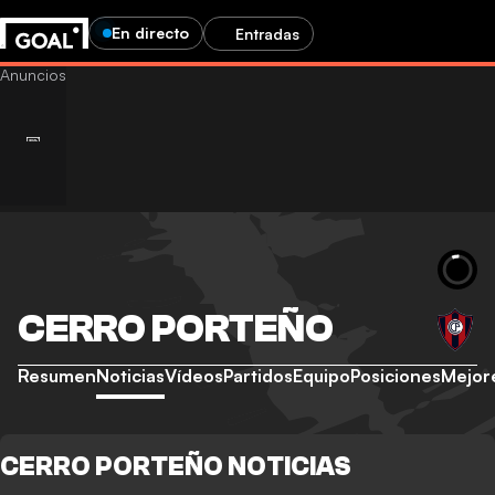
En directo
Entradas
CERRO PORTEÑO
Resumen
Noticias
Vídeos
Partidos
Equipo
Posiciones
Mejor
CERRO PORTEÑO NOTICIAS