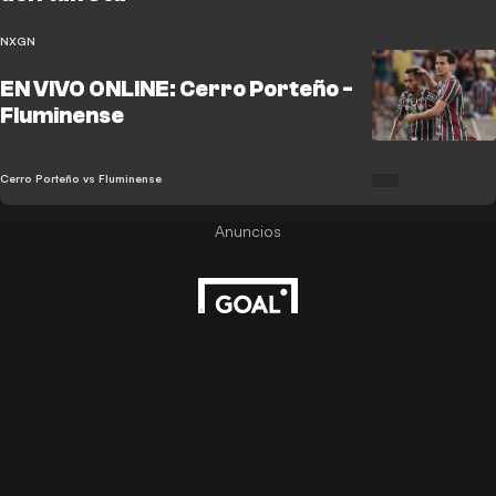
NXGN
EN VIVO ONLINE: Cerro Porteño -
Fluminense
Cerro Porteño vs Fluminense