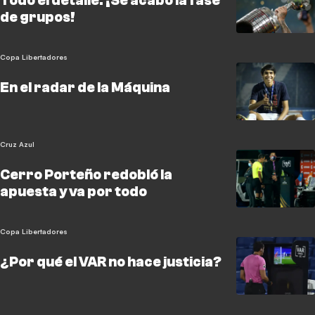
Todo el detalle: ¡Se acabó la fase
de grupos!
Copa Libertadores
En el radar de la Máquina
Cruz Azul
Cerro Porteño redobló la
apuesta y va por todo
Copa Libertadores
¿Por qué el VAR no hace justicia?