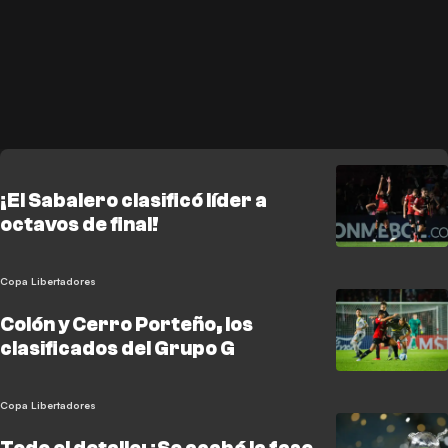
¡El Sabalero clasificó líder a
octavos de final!
Copa Libertadores
Colón y Cerro Porteño, los
clasificados del Grupo G
Copa Libertadores