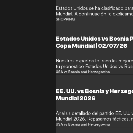
Herzegovina?
Estados Unidos se ha clasificado para
Mundial. A continuación te explica
entradas.
SHOPPING
Estados Unidos vs Bosnia 
Copa Mundial | 02/07/26
Nuestros expertos te traen las mejor
tu pronóstico Estados Unidos vs Bos
02/07/26.
USA vs Bosnia and Herzegovina
EE. UU. vs Bosnia y Herzego
Mundial 2026
Análisis detallado del partido EE. UU.
Mundial 2026. Repasamos tácticas, no
antes del duelo de la ronda de 32 en 
USA vs Bosnia and Herzegovina