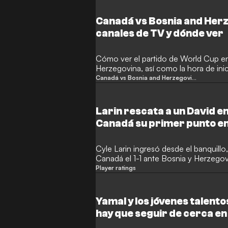
Canadá vs Bosnia and Herz
canales de TV y dónde ver
Cómo ver el partido de World Cup e
Herzegovina, así como la hora de inic
Canadá vs Bosnia and Herzegovina
Larin rescata a un David en
Canadá su primer punto en
Cyle Larin ingresó desde el banquillo
Canadá el 1-1 ante Bosnia y Herzegov
eliminatoria mundialista 2026, el vie
Player ratings
dominó gran parte del encuentro, pe
séptima derrota consecutiva en la fas
Jukic, asistido por Sead Kolasinac, en
Yamal y los jóvenes talento
hay que seguir de cerca en