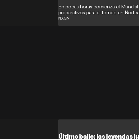
En pocas horas comienza el Mundial 
preparativos para el torneo en Nortea
muchos jugadores se conviertan en h
NXGN
algunos de los jóvenes más prometedo
Último baile: las leyendas 