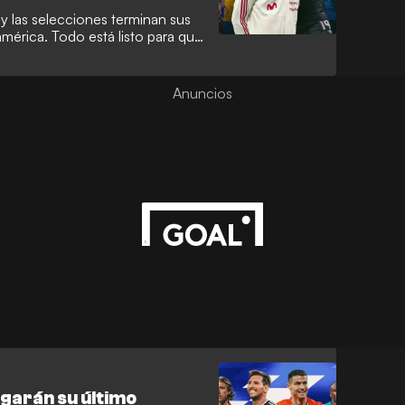
y las selecciones terminan sus
mérica. Todo está listo para que
éroes nacionales, incluidos
res del fútbol actual.
jugarán su último