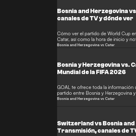
Bosnia and Herzegovina vs
canales de TV y dónde ver
Cómo ver el partido de World Cup e
Catar, así como la hora de inicio y no
Bosnia and Herzegovina vs Catar
Bosnia y Herzegovina vs. C
Mundial de la FIFA 2026
GOAL te ofrece toda la información 
partido entre Bosnia y Herzegovina y 
de 2026.
Bosnia and Herzegovina vs Catar
Switzerland vs Bosnia and
Transmisión, canales de T