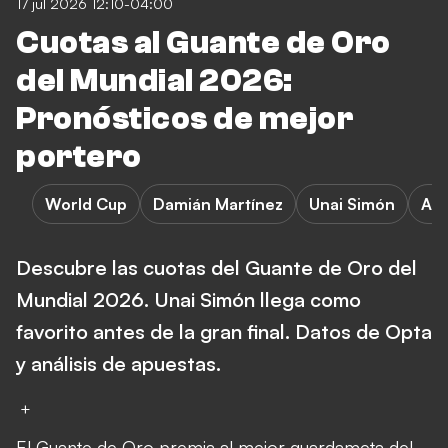
17 jul 2026 12:10-04:00
Cuotas al Guante de Oro
del Mundial 2026:
Pronósticos de mejor
portero
World Cup
Damián Martínez
Unai Simón
A. 
Descubre las cuotas del Guante de Oro del
Mundial 2026. Unai Simón llega como
favorito antes de la gran final. Datos de Opta
y análisis de apuestas.
+
El Guante de Oro premia al mejor guardameta del