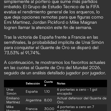
simplemente al portero que sume más partidos
imbatido. El Grupo de Estudio Técnico de la FIFA
evalúa el rendimiento general de los arqueros, lo
que deja opciones remotas para que figuras como
Emi Martínez, Jordan Pickford o Mike Maignan
logren llamar la atención este fin de semana.
Tras la victoria de España frente a Francia en las
semifinales, la probabilidad implícita de Unai Simón
para conquistar el Guante de Oro se disparó del
73,53% al 91,74%.
A continuación, te mostramos los favoritos actuales
en las cuotas al Guante de Oro del Mundial 2026,
seguido de un análisis detallado jugador por jugador.
Cuota
Selección
Notas
⭐
Unai
6 porterías a cero - 1 gol
España
1.10
Simón
encajado
Emiliano
Actual defensor del Guante de
Argentina
8.00
Martínez
Oro
Mike
4 porterías a cero en 7
Francia
30.00
Maignan
partidos